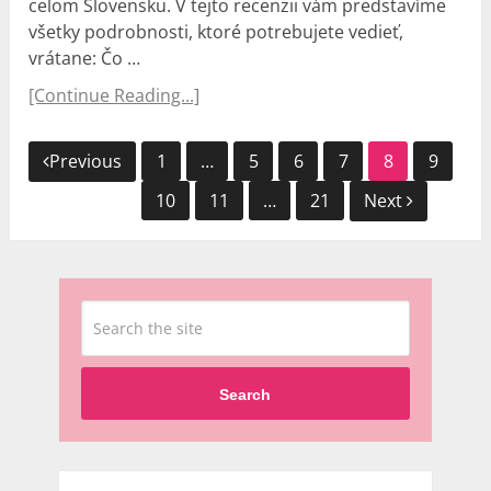
celom Slovensku. V tejto recenzii vám predstavíme
všetky podrobnosti, ktoré potrebujete vedieť,
vrátane: Čo …
[Continue Reading...]
Navigácia
Previous
1
…
5
6
7
8
9
v
10
11
…
21
Next
článkoch
Search