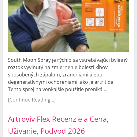
South Moon Spray je rýchlo sa vstrebávajúci bylinný
roztok vyvinutý na zmiernenie bolesti kĺbov
spôsobených zápalom, zraneniami alebo
degeneratívnymi ochoreniami, ako je artritída.
Tento sprej na vonkajšie použitie preniká …
[Continue Reading...]
Artroviv Flex Recenzie a Cena,
Užívanie, Podvod 2026