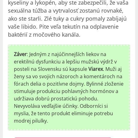
kyseliny a lykopén, aby ste zabezpečili, že vaša
sexuálna túžba a vytrvalosť zostanú rovnaké,
ako ste starli. Zlé tuky a cukry pomaly zabíjajú
vaše libido. Pite veľa tekutín na odplavenie
baktérií z močového kanála.
Záver
: Jedným z najúčinnejších liekov na
erektilnú dysfunkciu a lepšiu mužskú výdrž v
posteli na Slovensku sú kapsule
Viarex
. Muži aj
ženy sa vo svojich názoroch a komentároch na
fórach delia o pozitívne dojmy. Bylinné zloženie
stimuluje produkciu pohlavných hormónov a
udržiava dobrú prostatickú pohodu.
Nevyvoláva vedľajšie účinky. Odborníci si
myslia, že tento produkt eliminuje potrebu
modrej pilulky.