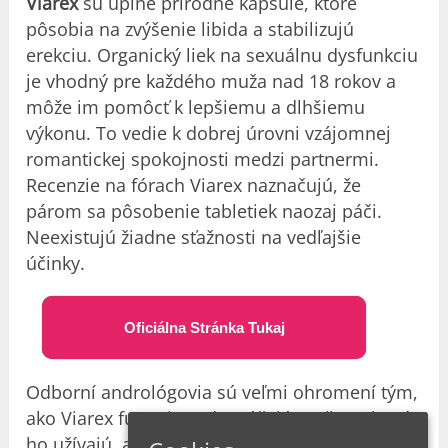
Viarex
sú úplne prírodné kapsule, ktoré
pôsobia na zvýšenie libida a stabilizujú
erekciu. Organický liek na sexuálnu dysfunkciu
je vhodný pre každého muža nad 18 rokov a
môže im pomôcť k lepšiemu a dlhšiemu
výkonu. To vedie k dobrej úrovni vzájomnej
romantickej spokojnosti medzi partnermi.
R
ecenzie
na fórach Viarex naznačujú, že
párom sa pôsobenie tabletiek naozaj páči.
Neexistujú žiadne sťažnosti na vedľajšie
účinky.
Oficiálna Stránka Tukaj
Odborní andrológovia sú veľmi ohromení tým,
ako Viarex funguje. Odporúčajú mužom, ktorí
ho užívajú, aby boli múdrejší vo svojich