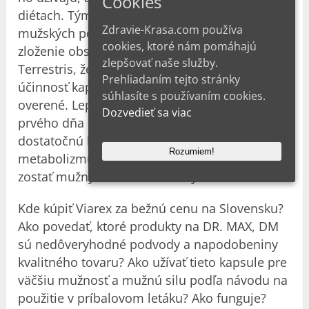
Cookies
diétach. Tým sa ešte viac zvýši produkcia
Zdravie-Krasa.com používa
mužských pohlavných hormónov. Organické
cookies, ktoré nám pomáhajú
zloženie obsahuje zložky, ako je Tribulus
zlepšovať naše služby.
Terrestris, ženšen, zinok a L-arginín. Priemerná
Prehliadaním tejto stránky
účinnosť kapsúl je 95 %, a to je klinicky
súhlasíte s používaním cookies.
overené. Lepšie výkony začnete podávať už od
Dozvedieť sa viac
prvého dňa užívania. Len nezabudnite na
dostatočnú hydratáciu, pretože sa vám zlepší
Rozumiem!
metabolizmus. Viarex je dobrý spôsob, ako
zostať mužný a intímne aktívny v každom veku.
Kde kúpiť Viarex za bežnú cenu na Slovensku?
Ako povedať, ktoré produkty na DR. MAX, DM
sú nedôveryhodné podvody a napodobeniny
kvalitného tovaru? Ako užívať tieto kapsule pre
väčšiu mužnosť a mužnú silu podľa návodu na
použitie v príbalovom letáku? Ako funguje?