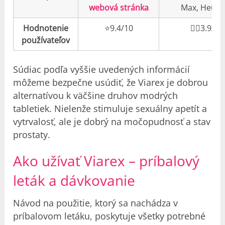
webová stránka
Max, Heure
Hodnotenie
⭐️9.4/10
👎🏼3.9/10
používateľov
Súdiac podľa vyššie uvedených informácií
môžeme bezpečne usúdiť, že Viarex je dobrou
alternatívou k väčšine druhov modrých
tabletiek. Nielenže stimuluje sexuálny apetít a
vytrvalosť, ale je dobrý na močopudnosť a stav
prostaty.
Ako užívať Viarex –
príbalový
leták a dávkovanie
Návod na použitie, ktorý sa nachádza v
príbalovom letáku, poskytuje všetky potrebné