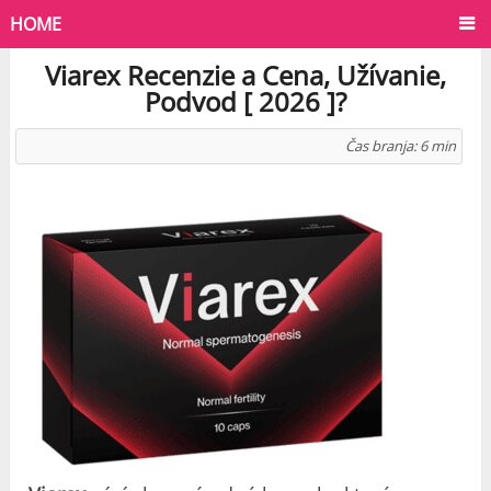
HOME
Viarex Recenzie a Cena, Užívanie,
Podvod [ 2026 ]?
Čas branja:
6
min