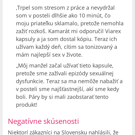
‚Trpel som stresom z práce a nevydržal
som v posteli dlhšie ako 10 minút, čo
moju priateľku sklamalo, pretože nemohla
zažiť rozkoš. Kamarát mi odporučil Viarex
kapsuly a ja som dostal kópiu. Teraz ich
užívam každý deň, cítim sa tonizovaný a
mám najlepší sex v živote.
„Môj manžel začal užívať tieto kapsule,
pretože sme zažívali epizódy sexuálnej
dysfunkcie. Teraz sa ma nemôže nabažiť a
v posteli sme najšťastnejší, akí sme kedy
boli. Páry by si mali zaobstarať tento
produkt!
Negatívne skúsenosti
Niektorí zákazníci na Slovensku nahlásili, že