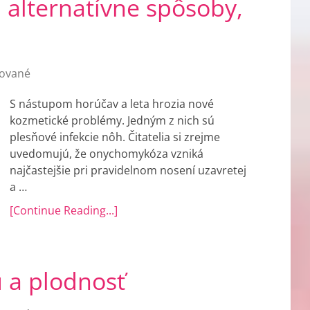
 alternatívne spôsoby,
ované
S nástupom horúčav a leta hrozia nové
kozmetické problémy. Jedným z nich sú
plesňové infekcie nôh. Čitatelia si zrejme
uvedomujú, že onychomykóza vzniká
najčastejšie pri pravidelnom nosení uzavretej
a …
[Continue Reading...]
u a plodnosť