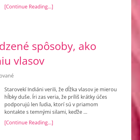
[Continue Reading...]
odzené spôsoby, ako
iu vlasov
ované
Starovekí Indiáni verili, že dĺžka vlasov je mierou
hĺbky duše. Íri zas veria, že príliš krátky účes
podporujú len ľudia, ktorí sú v priamom
kontakte s temnými silami, keďže …
[Continue Reading...]