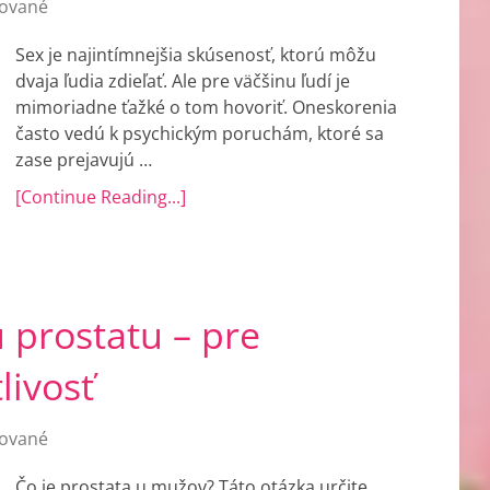
ované
Sex je najintímnejšia skúsenosť, ktorú môžu
dvaja ľudia zdieľať. Ale pre väčšinu ľudí je
mimoriadne ťažké o tom hovoriť. Oneskorenia
často vedú k psychickým poruchám, ktoré sa
zase prejavujú …
[Continue Reading...]
 prostatu – pre
livosť
ované
Čo je prostata u mužov? Táto otázka určite