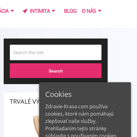
CIA
INTIMITA
BLOG
O NÁS
Search
Cookies
TRVALÉ VÝSLEDKY
Zdravie-Krasa.com používa
cookies, ktoré nám pomáhajú
zlepšovať naše služby.
Prehliadaním tejto stránky
súhlasíte s používaním cookies.