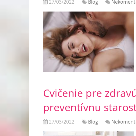
27/03/2022
Blog
Nekoment
Cvičenie pre zdravú
preventívnu starost
27/03/2022
Blog
Nekoment