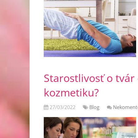
Starostlivosť o tvár
kozmetiku?
27/03/2022
Blog
Nekoment