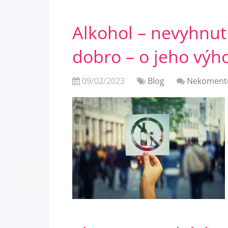
Alkohol – nevyhnut
dobro – o jeho výh
09/02/2023
Blog
Nekoment