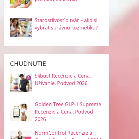
Starostlivosť o tvár – ako si
vybrať správnu kozmetiku?
CHUDNUTIE
Slibust Recenzie a Cena,
Užívanie, Podvod 2026
Golden Tree GLP-1 Supreme
Recenzie a Cena, Podvod
2026
NormControl Recenzie a