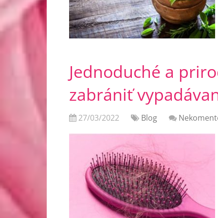
Jednoduché a prir
zabrániť vypadávan
27/03/2022
Blog
Nekoment