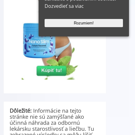
Dozvedieť sa viac
Rozumiem!
Dôležité:
Informácie na tejto
stránke nie sú zamýšľané ako
účinná náhrada za odbornú
lekársku starostlivosť a liečbu. Tu
zobrazené výsledky sa môžu líšiť.