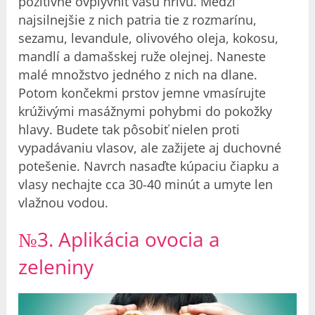
pozitívne ovplyvniť vašu hrivu. Medzi
najsilnejšie z nich patria tie z rozmarínu,
sezamu, levandule, olivového oleja, kokosu,
mandlí a damašskej ruže olejnej. Naneste
malé množstvo jedného z nich na dlane.
Potom končekmi prstov jemne vmasírujte
krúživými masážnymi pohybmi do pokožky
hlavy. Budete tak pôsobiť nielen proti
vypadávaniu vlasov, ale zažijete aj duchovné
potešenie. Navrch nasaďte kúpaciu čiapku a
vlasy nechajte cca 30-40 minút a umyte len
vlažnou vodou.
№3. Aplikácia ovocia a
zeleniny