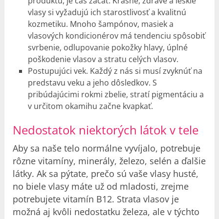
produktu, je čas začať. Krásne, zdravé a lesklé
vlasy si vyžadujú ich starostlivosť a kvalitnú
kozmetiku. Mnoho šampónov, masiek a
vlasových kondicionérov má tendenciu spôsobiť
svrbenie, odlupovanie pokožky hlavy, úplné
poškodenie vlasov a stratu celých vlasov.
Postupujúci vek. Každý z nás si musí zvyknúť na
predstavu veku a jeho dôsledkov. S
pribúdajúcimi rokmi zbelie, stratí pigmentáciu a
v určitom okamihu začne kvapkať.
Nedostatok niektorých látok v tele
Aby sa naše telo normálne vyvíjalo, potrebuje
rôzne vitamíny, minerály, železo, selén a ďalšie
látky. Ak sa pýtate, prečo sú vaše vlasy husté,
no biele vlasy máte už od mladosti, zrejme
potrebujete vitamín B12. Strata vlasov je
možná aj kvôli nedostatku železa, ale v týchto