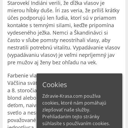
Starovekí Indiáni verili, že dĺžka vlasov je
mierou hĺbky duše. Íri zas veria, že príliš krátky
účes podporujú len ľudia, ktorí sú v priamom
kontakte s temnými silami, keďže pripomína
vydeseného ježka. Nemci a Škandinávci si
často v sľube pomsty neostrihali vlasy, aby
nestratili potrebnú vitalitu. Vypadávanie vlasov
(vypadávaniu vlasov) je veľmi nepríjemný jav
pre mužov aj ženy bez ohľadu na vek.
Farbenie vlasov má tiež svoju symboliku.
Väčšina svätcov na byzantských ikonách zo 7.
Cookies
a 8. storočia je na ikonách zobrazená ako
Zdravie-Krasa.com používa
blond alebo bielovlasí. Považuje sa za vlastné
cookies, ktoré nám pomáhajú
deťom, naivné, ľahko dôveryhodné, božské
zlepšovať naše služby.
svetlo a nesmrteľnosť. Hnedé vlasy sú
Prehliadaním tejto stránky
považované za nositeľa vnútornej sily pre
súhlasíte s používaním cookies.
jednotlivca, ktorý ich vlastní.