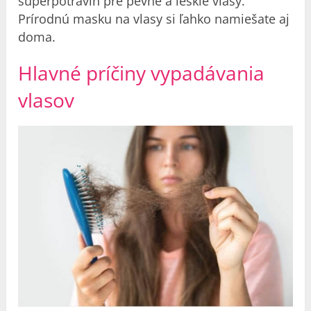
superpotravín pre pevné a lesklé vlasy.
Prírodnú masku na vlasy si ľahko namiešate aj
doma.
Hlavné príčiny vypadávania
vlasov