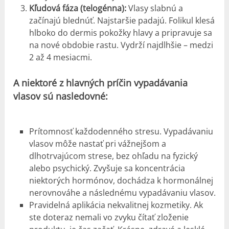
Kľudová fáza (telogénna):
Vlasy slabnú a
začínajú blednúť. Najstaršie padajú. Folikul klesá
hlboko do dermis pokožky hlavy a pripravuje sa
na nové obdobie rastu. Vydrží najdlhšie – medzi
2 až 4 mesiacmi.
A niektoré z hlavných príčin vypadávania
vlasov sú nasledovné:
Prítomnosť každodenného stresu. Vypadávaniu
vlasov môže nastať pri vážnejšom a
dlhotrvajúcom strese, bez ohľadu na fyzický
alebo psychický. Zvyšuje sa koncentrácia
niektorých hormónov, dochádza k hormonálnej
nerovnováhe a následnému vypadávaniu vlasov.
Pravidelná aplikácia nekvalitnej kozmetiky. Ak
ste doteraz nemali vo zvyku čítať zloženie