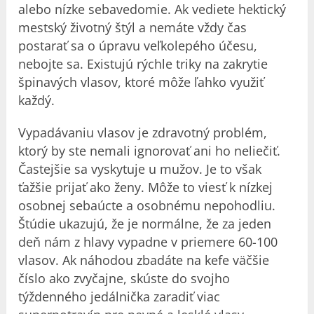
alebo nízke sebavedomie. Ak vediete hektický
mestský životný štýl a nemáte vždy čas
postarať sa o úpravu veľkolepého účesu,
nebojte sa. Existujú rýchle triky na zakrytie
špinavých vlasov, ktoré môže ľahko využiť
každý.
Vypadávaniu vlasov je zdravotný problém,
ktorý by ste nemali ignorovať ani ho neliečiť.
Častejšie sa vyskytuje u mužov. Je to však
ťažšie prijať ako ženy. Môže to viesť k nízkej
osobnej sebaúcte a osobnému nepohodliu.
Štúdie ukazujú, že je normálne, že za jeden
deň nám z hlavy vypadne v priemere 60-100
vlasov. Ak náhodou zbadáte na kefe väčšie
číslo ako zvyčajne, skúste do svojho
týždenného jedálnička zaradiť viac