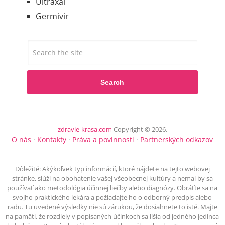
Ultraxal
Germivir
Search
zdravie-krasa.com
Copyright © 2026.
O nás
·
Kontakty
·
Práva a povinnosti
·
Partnerských odkazov
Dôležité: Akýkoľvek typ informácií, ktoré nájdete na tejto webovej
stránke, slúži na obohatenie vašej všeobecnej kultúry a nemal by sa
používať ako metodológia účinnej liečby alebo diagnózy. Obráťte sa na
svojho praktického lekára a požiadajte ho o odborný predpis alebo
radu. Tu uvedené výsledky nie sú zárukou, že dosiahnete to isté. Majte
na pamäti, že rozdiely v popísaných účinkoch sa líšia od jedného jedinca