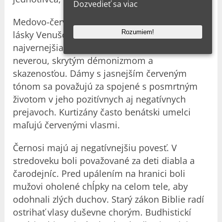
Dozvedieť sa viac
Medovo-červené kučery sa spájajú s bohyňou
Rozumiem!
lásky Venušou. Keďže sa nevedelo, že je
najvernejšia, toto sfarbenie sa často spája s
neverou, skrytým démonizmom a
skazenosťou. Dámy s jasnejším červeným
tónom sa považujú za spojené s posmrtným
životom v jeho pozitívnych aj negatívnych
prejavoch. Kurtizány často benátski umelci
maľujú červenými vlasmi.
Černosi majú aj negatívnejšiu povesť. V
stredoveku boli považované za deti diabla a
čarodejníc. Pred upálením na hranici boli
mužovi oholené chĺpky na celom tele, aby
odohnali zlých duchov. Starý zákon Biblie radí
ostrihať vlasy duševne chorým. Budhistickí