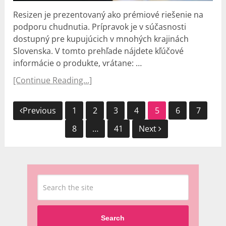
Resizen je prezentovaný ako prémiové riešenie na
podporu chudnutia. Prípravok je v súčasnosti
dostupný pre kupujúcich v mnohých krajinách
Slovenska. V tomto prehľade nájdete kľúčové
informácie o produkte, vrátane: …
[Continue Reading...]
Navigácia
Previous
1
2
3
4
5
6
7
v
8
…
41
Next
článkoch
Search