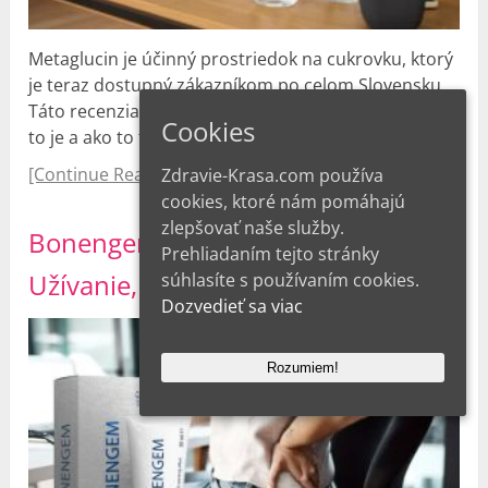
Metaglucin je účinný prostriedok na cukrovku, ktorý
je teraz dostupný zákazníkom po celom Slovensku.
Táto recenzia sa venuje kľúčovým informáciám: Čo
Cookies
to je a ako to funguje? Ako užívať …
[Continue Reading...]
Zdravie-Krasa.com používa
cookies, ktoré nám pomáhajú
zlepšovať naše služby.
Bonengem Recenzie a Cena,
Prehliadaním tejto stránky
Užívanie, Podvod 2026
súhlasíte s používaním cookies.
Dozvedieť sa viac
Rozumiem!