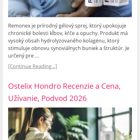
Remonex je prírodný gélový sprej, ktorý upokojuje
chronické bolesti kĺbov, kŕče a opuchy. Produkt má
vysoký obsah hydrolyzovaného kolagénu, ktorý
stimuluje obnovu synoviálnych buniek a štruktúr. Je
určený pre …
[Continue Reading...]
Ostelix Hondro Recenzie a Cena,
Užívanie, Podvod 2026