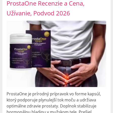
ProstaOne Recenzie a Cena,
Užívanie, Podvod 2026
ProstaOne je prírodný prípravok vo forme kapsúl,
ktorý podporuje plynulejší tok moču a udržiava
optimálne zdravie prostaty. Doplnok stabilizuje
hormonálnu hladinu v mužskom tele. Prešiel