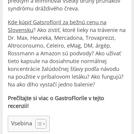
predtým a eliminoval všetky druhy príznakov
syndrómu dráždivého čreva.
Kde kúpiť Gatsrofloril za bežnú cenu na
Slovensku
? Ako zistiť, ktoré lieky na trávenie na
Dr. Max, Heureka, Mercadona, Trovaprezzi,
Altroconsumo, Celeiro, eMag, DM, árgép,
Rossmann a Amazon sú podvody? Ako užívať
tieto kapsule na dosiahnutie normálnej
koncentrácie žalúdočnej šťavy podľa návodu
na použitie v príbalovom letáku? Ako fungujú?
Na ako dlho vystačí jedno balenie?
Prečítajte si viac o GastroFlorile v tejto
recenzii!
Vsebina