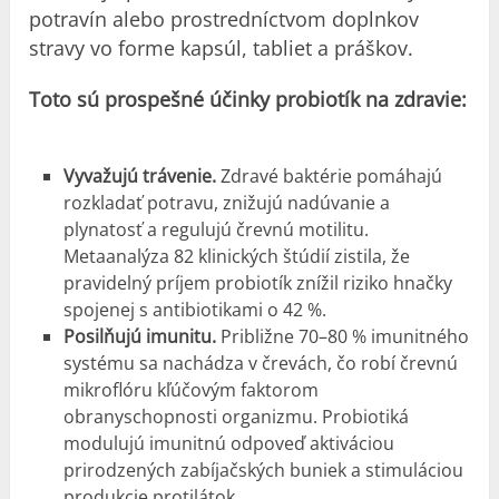
potravín alebo prostredníctvom doplnkov
stravy vo forme kapsúl, tabliet a práškov.
Toto sú prospešné účinky probiotík na zdravie:
Vyvažujú trávenie.
Zdravé baktérie pomáhajú
rozkladať potravu, znižujú nadúvanie a
plynatosť a regulujú črevnú motilitu.
Metaanalýza 82 klinických štúdií zistila, že
pravidelný príjem probiotík znížil riziko hnačky
spojenej s antibiotikami o 42 %.
Posilňujú imunitu.
Približne 70–80 % imunitného
systému sa nachádza v črevách, čo robí črevnú
mikroflóru kľúčovým faktorom
obranyschopnosti organizmu. Probiotiká
modulujú imunitnú odpoveď aktiváciou
prirodzených zabíjačských buniek a stimuláciou
produkcie protilátok.