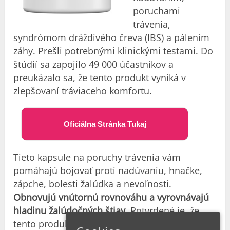
poruchami
trávenia,
syndrómom dráždivého čreva (IBS) a pálením
záhy. Prešli potrebnými klinickými testami. Do
štúdií sa zapojilo 49 000 účastníkov a
preukázalo sa, že
tento produkt vyniká v
zlepšovaní tráviaceho komfortu.
Oficiálna Stránka Tukaj
Tieto kapsule na poruchy trávenia vám
pomáhajú bojovať proti nadúvaniu, hnačke,
zápche, bolesti žalúdka a nevoľnosti.
Obnovujú vnútornú rovnováhu a vyrovnávajú
hladinu žalúdočných štiav
. Potvrdené je, že
tento produkt užíva denne
103 000 ľudí na