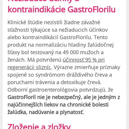
kontraindikácie GastroFlorilu
Klinické štúdie nezistili žiadne závažné
sťažnosti týkajúce sa nežiaducich účinkov
alebo kontraindikácií GastroFlorilu. Tento
produkt na normalizáciu hladiny žalúdočnej
šťavy bol testovaný na 49 000 mužoch a
ženách. Má potvrdenú
účinnosť 95 % pri
regenerácii slizníc
. Výrazne zmierňuje príznaky
spojené so syndrómom dráždivého čreva a
poruchami trávenia a detoxikuje črevá.
Odborní gastroenterológovia potvrdzujú, že
GastroFloril nie je nebezpečný, ale je jedným z
najúčinnejších liekov na chronické bolesti
žalúdka, nadúvanie a plynatosť.
Zloženie a zložky