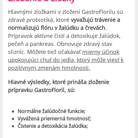
Hlavnými zložkami v zložení GastroFlorilu sú
zdravé probiotiká, ktoré
vyvažujú trávenie a
normalizujú flóru v žalúdku a črevách
.
Prípravok aktívne čistí a detoxikuje žalúdok,
pečeň a pankreas. Obnovuje zdravý stav
slizníc. Môžete tiež očakávať
mierny účinok
upokojujúci chuť do jedla, ktorý môže viesť k
pozitívnym zmenám hmotnosti.
Hlavné výsledky, ktoré prináša zloženie
prípravku GastroFloril, sú:
Normálne žalúdočné funkcie;
Vyvážená priemerná hmotnosť;
Čistenie a detoxikácia žalúdka;