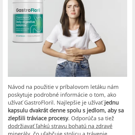
Návod na použitie v príbalovom letáku nám
poskytuje podrobné informácie o tom, ako
užívať GastroFloril. Najlepšie je užívať
jednu
kapsulu dvakrát denne spolu s jedlom, aby sa
zlepšili tráviace procesy
. Odporúča sa tiež
dodržiavať ľahkú stravu bohatú na zdravé
minerály
, čo uľahčuje stolicu a trávenie.