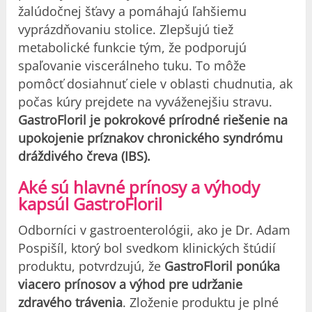
žalúdočnej šťavy a pomáhajú ľahšiemu
vyprázdňovaniu stolice. Zlepšujú tiež
metabolické funkcie tým, že podporujú
spaľovanie viscerálneho tuku. To môže
pomôcť dosiahnuť ciele v oblasti chudnutia, ak
počas kúry prejdete na vyváženejšiu stravu.
GastroFloril je pokrokové prírodné riešenie na
upokojenie príznakov chronického syndrómu
dráždivého čreva (IBS).
Aké sú hlavné prínosy a výhody
kapsúl GastroFloril
Odborníci v gastroenterológii, ako je Dr. Adam
Pospišíl, ktorý bol svedkom klinických štúdií
produktu, potvrdzujú, že
GastroFloril ponúka
viacero prínosov a výhod pre udržanie
zdravého trávenia
. Zloženie produktu je plné