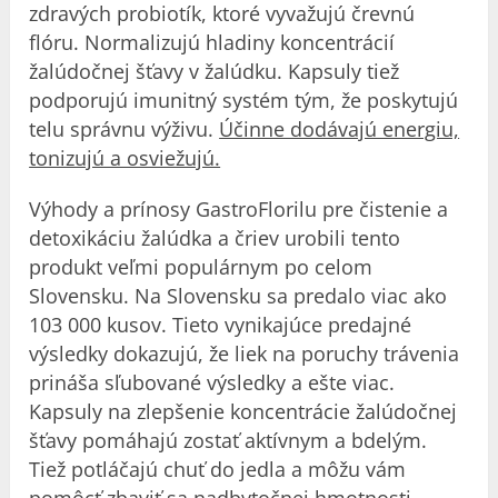
zdravých probiotík, ktoré vyvažujú črevnú
flóru. Normalizujú hladiny koncentrácií
žalúdočnej šťavy v žalúdku. Kapsuly tiež
podporujú imunitný systém tým, že poskytujú
telu správnu výživu.
Účinne dodávajú energiu,
tonizujú a osviežujú.
Výhody a prínosy GastroFlorilu pre čistenie a
detoxikáciu žalúdka a čriev urobili tento
produkt veľmi populárnym po celom
Slovensku. Na Slovensku sa predalo viac ako
103 000 kusov. Tieto vynikajúce predajné
výsledky dokazujú, že liek na poruchy trávenia
prináša sľubované výsledky a ešte viac.
Kapsuly na zlepšenie koncentrácie žalúdočnej
šťavy pomáhajú zostať aktívnym a bdelým.
Tiež potláčajú chuť do jedla a môžu vám