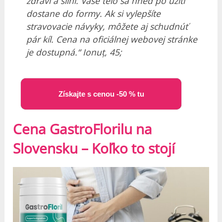
zdraví a silní. Vaše telo sa hneď po užití
dostane do formy. Ak si vylepšíte
stravovacie návyky, môžete aj schudnúť
pár kíl. Cena na oficiálnej webovej stránke
je dostupná.“ Ionuț, 45;
Získajte s cenou -50 % tu
Cena GastroFlorilu na
Slovensku – Koľko to stojí