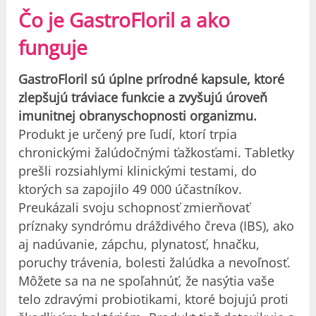
Čo je GastroFloril a ako
funguje
GastroFloril sú úplne prírodné kapsule, ktoré
zlepšujú tráviace funkcie a zvyšujú úroveň
imunitnej obranyschopnosti organizmu.
Produkt je určený pre ľudí, ktorí trpia
chronickými žalúdočnými ťažkosťami. Tabletky
prešli rozsiahlymi klinickými testami, do
ktorých sa zapojilo 49 000 účastníkov.
Preukázali svoju schopnosť zmierňovať
príznaky syndrómu dráždivého čreva (IBS), ako
aj nadúvanie, zápchu, plynatosť, hnačku,
poruchy trávenia, bolesti žalúdka a nevoľnosť.
Môžete sa na ne spoľahnúť, že nasýtia vaše
telo zdravými probiotikami, ktoré bojujú proti