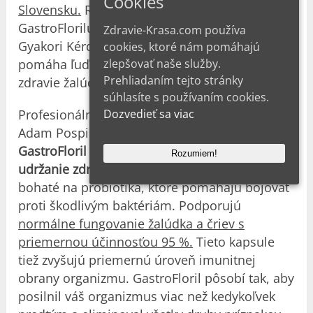
Cookies
Slovensku.
Recenzie a komentáre k
GastroFlorilu na fórach, ako sú Modry Konik,
Zdravie-Krasa.com používa
Gyakori Kérdések a al femminile, vysvetľujú, že
cookies, ktoré nám pomáhajú
zlepšovať naše služby.
pomáha ľuďom dosiahnuť normálne trávenie a
Prehliadaním tejto stránky
zdravie žalúdka.
súhlasíte s používaním cookies.
Dozvedieť sa viac
Profesionálni gastroenterológovia, ako je Dr.
Adam Pospišíl, sú tiež presvedčení, že
GastroFloril je špičkový výživový doplnok na
Rozumiem!
udržanie zdravého trávenia
. Jeho zloženie je
bohaté na probiotiká, ktoré pomáhajú bojovať
proti škodlivým baktériám. Podporujú
normálne fungovanie žalúdka a čriev s
priemernou účinnosťou 95 %.
Tieto kapsule
tiež zvyšujú priemernú úroveň imunitnej
obrany organizmu. GastroFloril pôsobí tak, aby
posilnil váš organizmus viac než kedykoľvek