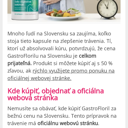
Mnoho ľudí na Slovensku sa zaujíma, koľko
stoja tieto kapsule na zlepšenie trávenia. Tí,
ktorí už absolvovali kúru, potvrdzujú, že cena
GastroFlorilu na Slovensku je
celkom
prijateľná.
Produkt si môžete kúpiť aj s 50 %
zľavou, ak
rýchlo využijete promo ponuku na
oficiálnej webovej stránke.
Kde kúpiť, objednať a oficiálna
webová stránka
Nemusíte sa obávať, kde kúpiť GastroFloril za
bežnú cenu na Slovensku. Tento prípravok na
trávenie má
oficiálnu webovú stránku
.