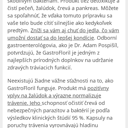
škodlivým baktériám. Produkt tiež detoxikuje a
čistí pečeň, žalúdok, črevá a pankreas. Môžete
sa spoľahnúť, že vďaka tomuto prípravku sa
vaše telo bude cítiť silnejšie ako kedykoľvek
predtým.
Zníži sa vám aj chuť do jedla, čo vám
umožní dostať sa do lepšej kondície
. Odborní
gastroenterológovia, ako je Dr. Adam Pospišíl,
potvrdzujú, že GastroFloril je jedným z
najlepších prírodných doplnkov na udržanie
zdravých tráviacich funkcií.
Neexistujú žiadne vážne sťažnosti na to, ako
GastroFloril funguje. Produkt má
pozitívny
vplyv na žalúdok a výrazne normalizuje
trávenie. Jeho
schopnosť očistiť črevá od
nebezpečných parazitov a baktérií je podľa
výsledkov klinických štúdií 95 %. Kapsuly na
poruchy trávenia vyrovnávajú hladinu