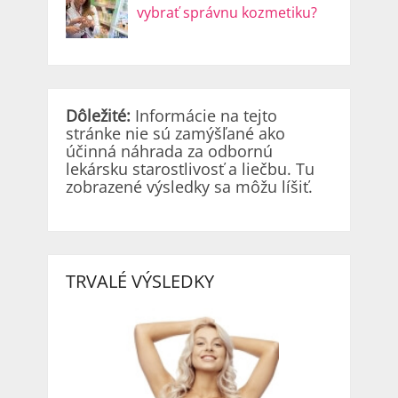
vybrať správnu kozmetiku?
Dôležité:
Informácie na tejto
stránke nie sú zamýšľané ako
účinná náhrada za odbornú
lekársku starostlivosť a liečbu. Tu
zobrazené výsledky sa môžu líšiť.
TRVALÉ VÝSLEDKY