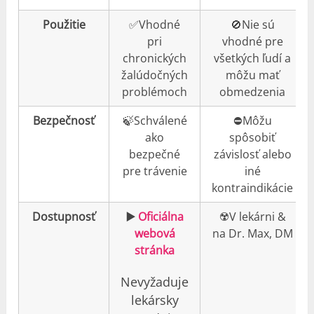
Použitie
✅Vhodné
🚫Nie sú
pri
vhodné pre
chronických
všetkých ľudí a
žalúdočných
môžu mať
problémoch
obmedzenia
Bezpečnosť
🍃Schválené
⛔️Môžu
ako
spôsobiť
bezpečné
závislosť alebo
pre trávenie
iné
kontraindikácie
Dostupnosť
▶️
Oficiálna
☢️V lekárni &
webová
na Dr. Max, DM
stránka
Nevyžaduje
lekársky