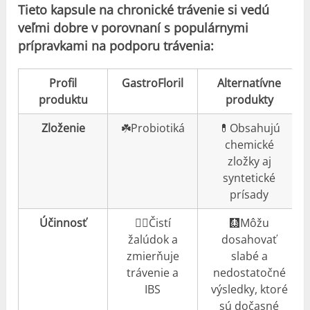
Tieto kapsule na chronické trávenie si vedú
veľmi dobre v porovnaní s populárnymi
prípravkami na podporu trávenia:
Profil
GastroFloril
Alternatívne
produktu
produkty
Zloženie
☘️Probiotiká
💊Obsahujú
chemické
zložky aj
syntetické
prísady
Účinnosť
👍🏼Čistí
🩻Môžu
žalúdok a
dosahovať
zmierňuje
slabé a
trávenie a
nedostatočné
IBS
výsledky, ktoré
sú dočasné