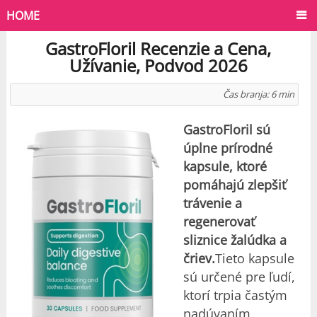
HOME
GastroFloril Recenzie a Cena,
Užívanie, Podvod 2026
Čas branja:
6
min
GastroFloril sú
úplne prírodné
kapsule, ktoré
pomáhajú zlepšiť
trávenie a
regenerovať
sliznice žalúdka a
čriev.
Tieto kapsule
sú určené pre ľudí,
ktorí trpia častým
nadúvaním,