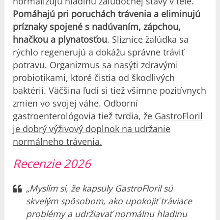
normalizujú hladinu žalúdočnej šťavy v tele.
Pomáhajú pri poruchách trávenia a eliminujú
príznaky spojené s nadúvaním, zápchou,
hnačkou a plynatosťou
. Sliznice žalúdka sa
rýchlo regenerujú a dokážu správne tráviť
potravu. Organizmus sa nasýti zdravými
probiotikami, ktoré čistia od škodlivých
baktérií. Väčšina ľudí si tiež všimne pozitívnych
zmien vo svojej váhe. Odborní
gastroenterológovia tiež tvrdia, že
GastroFloril
je dobrý výživový doplnok na udržanie
normálneho trávenia.
Recenzie 2026
„Myslím si, že kapsuly GastroFloril sú
skvelým spôsobom, ako upokojiť tráviace
problémy a udržiavať normálnu hladinu