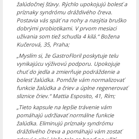
žalúdočnej šťavy. Rýchlo upokojujú bolesť a
príznaky syndrómu dráždivého čreva.
Postavia vás späť na nohy a nasýtia bruško
dobrými probiotikami. V prvom mesiaci
užívania som tiež schudla 4 kilá.“ Božena
Kučerová, 35, Praha;
„Myslím si, že GastroFloril poskytuje telu
vynikajúcu výživovú podporu. Upokojuje
chuť do jedla a zmierňuje podráždenie a
bolesť žalúdka. Pomôže vám normalizovať
funkcie žalúdka a čriev a úplne regenerovať
sliznice čriev.“ Mattia Esposito, 41, Rím;
„Tieto kapsule na lepšie trávenie vám
pomáhajú udržiavať normálne funkcie
žalúdka. Eliminujú príznaky syndrómu
dráždivého čreva a pomáhajú vám zostať