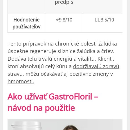
predpis
Hodnotenie
⭐️9.8/10
👎🏼3.5/10
používateľov
Tento prípravok na chronické bolesti žalúdka
úspešne regeneruje sliznice žalúdka a čriev.
Dodáva telu trvalú energiu a vitalitu. Klienti,
ktorí absolvujú celý kúru a
dodržiavajú zdravú
stravu, môžu očakávať aj pozitívne zmeny v
hmotnosti.
Ako užívať GastroFloril –
návod na použitie