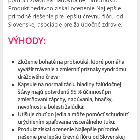
pomôcť zbaviť sa nadbytočnej hmotnosti.
Produkt nedávno získal ocenenie Najlepšie
prírodné riešenie pre lepšiu črevnú flóru od
Slovenskej asociácie pre žalúdočné zdravie.
VÝHODY:
Zloženie bohaté na probiotiká, ktoré pomáha
vyvážiť trávenie a zmierniť príznaky syndrómu
dráždivého čreva;
Kapsule na normalizáciu hladiny žalúdočnej
šťavy majú potvrdenú 95 % účinnosť pri
zmierňovaní zápchy, nadúvania, hnačky,
nevoľnosti a bolesti žalúdka;
Utišuje chuť do jedla a môže pomôcť schudnúť
urýchlením spaľovania viscerálneho tuku;
Produkt získal ocenenie Najlepšie prírodné
riešenie pre lepšiu črevnú flóru od Slovenskej