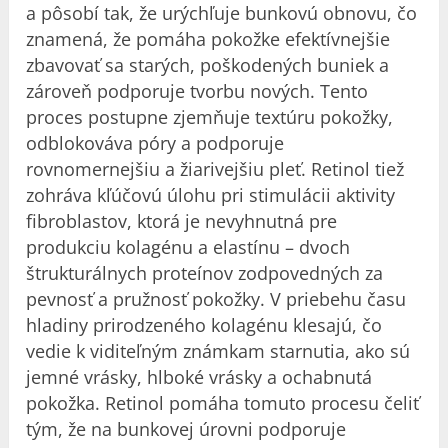
a pôsobí tak, že urýchľuje bunkovú obnovu, čo
znamená, že pomáha pokožke efektívnejšie
zbavovať sa starých, poškodených buniek a
zároveň podporuje tvorbu nových. Tento
proces postupne zjemňuje textúru pokožky,
odblokováva póry a podporuje
rovnomernejšiu a žiarivejšiu pleť. Retinol tiež
zohráva kľúčovú úlohu pri stimulácii aktivity
fibroblastov, ktorá je nevyhnutná pre
produkciu kolagénu a elastínu – dvoch
štrukturálnych proteínov zodpovedných za
pevnosť a pružnosť pokožky. V priebehu času
hladiny prirodzeného kolagénu klesajú, čo
vedie k viditeľným známkam starnutia, ako sú
jemné vrásky, hlboké vrásky a ochabnutá
pokožka. Retinol pomáha tomuto procesu čeliť
tým, že na bunkovej úrovni podporuje