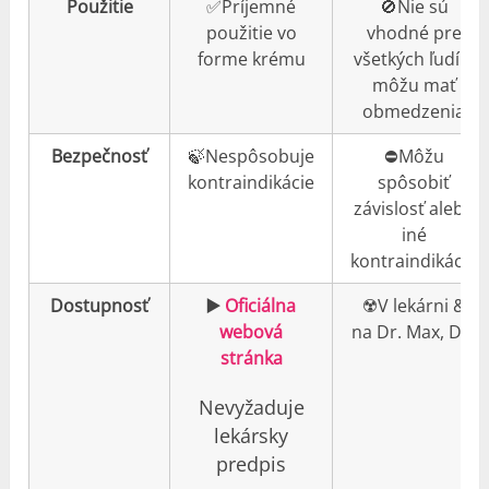
Použitie
✅Príjemné
🚫Nie sú
použitie vo
vhodné pre
forme krému
všetkých ľudí a
môžu mať
obmedzenia
Bezpečnosť
🍃Nespôsobuje
⛔️Môžu
kontraindikácie
spôsobiť
závislosť alebo
iné
kontraindikácie
Dostupnosť
▶️
Oficiálna
☢️V lekárni &
webová
na Dr. Max, DM
stránka
Nevyžaduje
lekársky
predpis