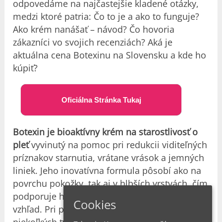
odpovedáme na najčastejšie kladené otázky,
medzi ktoré patria: Čo to je a ako to funguje?
Ako krém nanášať – návod? Čo hovoria
zákazníci vo svojich recenziách? Aká je
aktuálna cena Botexinu na Slovensku a kde ho
kúpiť?
Oficiálna Stránka Tukaj
Botexin je bioaktívny krém na starostlivosť o
pleť
vyvinutý na pomoc pri redukcii viditeľných
príznakov starnutia, vrátane vrások a jemných
liniek. Jeho inovatívna formula pôsobí ako na
povrchu pokožky, tak aj v hlbších vrstvách, čím
podporuje hladší, pevnejší a mladistvejší
Cookies
vzhľad. Pri pravidelnom používaní počas