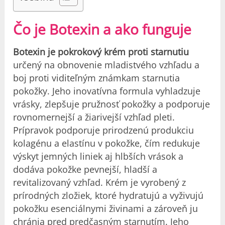
Čo je Botexin a ako funguje
Botexin je pokrokový krém proti starnutiu
určený na obnovenie mladistvého vzhľadu a
boj proti viditeľným známkam starnutia
pokožky. Jeho inovatívna formula vyhladzuje
vrásky, zlepšuje pružnosť pokožky a podporuje
rovnomernejší a žiarivejší vzhľad pleti.
Prípravok podporuje prirodzenú produkciu
kolagénu a elastínu v pokožke, čím redukuje
výskyt jemných liniek aj hlbších vrások a
dodáva pokožke pevnejší, hladší a
revitalizovaný vzhľad. Krém je vyrobený z
prírodných zložiek, ktoré hydratujú a vyživujú
pokožku esenciálnymi živinami a zároveň ju
chránia pred predčasným starnutím. Jeho