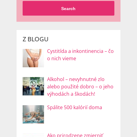
Search
Z BLOGU
Cystitída a inkontinencia – čo
o nich vieme
Alkohol – nevyhnutné zlo
alebo použité dobro – o jeho
výhodách a škodách!
Spálite 500 kalórií doma
Ako prirodzene zmierniť