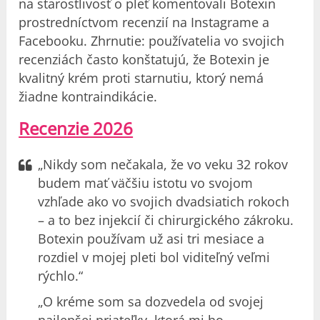
na starostlivosť o pleť komentovali Botexin
prostredníctvom recenzií na Instagrame a
Facebooku. Zhrnutie: používatelia vo svojich
recenziách často konštatujú, že Botexin je
kvalitný krém proti starnutiu, ktorý nemá
žiadne kontraindikácie.
Recenzie 2026
„Nikdy som nečakala, že vo veku 32 rokov
budem mať väčšiu istotu vo svojom
vzhľade ako vo svojich dvadsiatich rokoch
– a to bez injekcií či chirurgického zákroku.
Botexin používam už asi tri mesiace a
rozdiel v mojej pleti bol viditeľný veľmi
rýchlo.“
„O kréme som sa dozvedela od svojej
najlepšej priateľky, ktorá mi ho