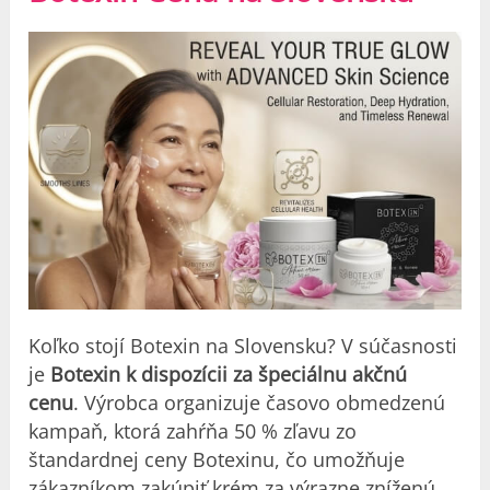
Koľko stojí Botexin na Slovensku? V súčasnosti
je
Botexin k dispozícii za špeciálnu akčnú
cenu
. Výrobca organizuje časovo obmedzenú
kampaň, ktorá zahŕňa 50 % zľavu zo
štandardnej ceny Botexinu, čo umožňuje
zákazníkom zakúpiť krém za výrazne zníženú