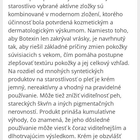
starostlivo vybrané aktívne zložky sú
kombinované v modernom zložení, ktorého
účinnosť bola potvrdená kozmetickým a
dermatologickým výskumom. Namiesto toho,
aby Botexin len zakrýval vrásky, je navrhnutý
tak, aby riešil základné príčiny zmien pokožky
súvisiacich s vekom, čím pomáha postupne
zlepšovať textúru pokožky a jej celkový vzhľad.
Na rozdiel od mnohých syntetických
produktov na starostlivosť o pleť je krém
jemný, nereaktívny a vhodný na pravidelné
používanie. Môže tiež znížiť viditeľnosť peh,
stareckých škvŕn a iných pigmentačných
nerovností. Produkt prináša kumulatívne
výhody, čo znamená, že jeho dôsledné
používanie môže viesť k čoraz viditeľnejším a
dlhotrvajúcim výsledkom. Krém je obzvlášť