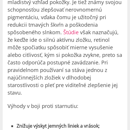
mladistvý vzhľad pokožky. Je tiež známy svojou
schopnosťou zlepšovať nerovnomernú
pigmentáciu, vďaka čomu je užitočný pri
redukcii tmavých škvŕn a poškodenia
spôsobeného slnkom.
Štúdie
však naznačujú,
že keďže ide o silnú aktívnu zložku, retinol
môže spočiatku spôsobiť mierne vysušenie
alebo citlivosť, kým si pokožka zvykne, preto sa
často odporúča postupné zavádzanie. Pri
pravidelnom používaní sa stáva jednou z
najúčinnejších zložiek v dlhodobej
starostlivosti o pleť pre viditeľné zlepšenie jej
stavu.
Výhody v boji proti starnutiu:
Znižuje výskyt jemných liniek a vrások;