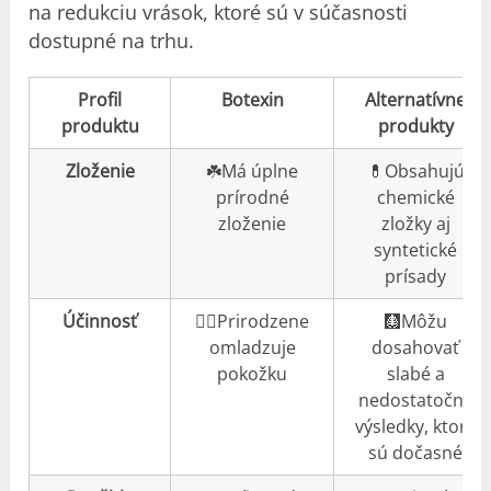
na redukciu vrások, ktoré sú v súčasnosti
dostupné na trhu.
Profil
Botexin
Alternatívne
produktu
produkty
Zloženie
☘️Má úplne
💊Obsahujú
prírodné
chemické
zloženie
zložky aj
syntetické
prísady
Účinnosť
👍🏼Prirodzene
🩻Môžu
omladzuje
dosahovať
pokožku
slabé a
nedostatočné
výsledky, ktoré
sú dočasné