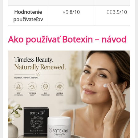
Hodnotenie
⭐️9.8/10
👎🏼3.5/10
používateľov
Ako používať Botexin – návod