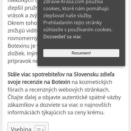
niekoľkých týždňov je krém navrhnutý tak, aby
Zdravie-Krasa.com používa
zlepšil pružnosť pokožky, zmiernil výskyt
cookies, ktoré nám pomáhajú
vrások a zvýraznil prirodzený lesk tváre a krku.
zlepšovať naše služby.
Prehliadaním tejto stránky
Okrem toho jeho rozjasňujúce vlastnosti
súhlasíte s používaním cookies.
znižujú viditeľnosť tmavých škvŕn a zaisťujú
Dozvedieť sa viac
rovnomerný tón pleti. Patentované zloženie
Botexinu je vyrobené zo 100 % prírodných
zložiek. Inými slovami, tento bio-kozmetický
Rozumiem!
prípravok nemá žiadne kontraindikácie.
Stále viac spotrebiteľov na Slovensku zdieľa
svoje recenzie na Botexin
na kozmetických
fórach a recenzných webových stránkach.
Čítajte ďalej a objavte autentické spätné väzby
zákazníkov a dozviete sa viac o najnovších
informáciách týkajúcich sa ceny krému.
Vsebina