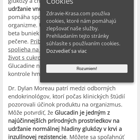
Cookies
glukózy a cholesterolu v krvi
aktívne podporuje
udržanie vnútornej rovnováhy
. Produkt
Zdravie-Krasa.com používa
pomáha spomaliť uvoľňovanie sacharidov v
cookies, ktoré nám pomáhajú
organizme. Urychľuje tiež proces regenerácie
zlepšovať naše služby.
beta buniek pankreasu a zlepšuje funkciu
Prehliadaním tejto stránky
pečene.
Približne 89 000 ľudí na Slovensku sa
súhlasíte s používaním cookies.
spolieha na tento produkt, aby viedli zdravší
Dozvedieť sa viac
život s cukrovkou
. Recenzie a skúsenosti o
Glucadine na fórach ukazujú, že pomáha aj pri
Rozumiem!
kontrole hmotnosti a chuti do jedla.
Dr. Dylan Moreau patrí medzi odborných
endokrinológov, ktorí počas klinických štúdií
pozorovali účinok produktu na organizmus.
Môže potvrdiť, že
Glucadin je jedným z
najúčinnejších prírodných prostriedkov na
udržanie normálnej hladiny glukózy v krvi a
inzulínovej rezistencie
. Môžete sa spoľahnúť