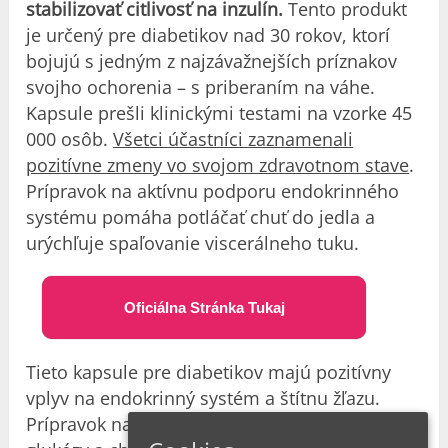
stabilizovať citlivosť na inzulín.
Tento produkt
je určený pre diabetikov nad 30 rokov, ktorí
bojujú s jedným z najzávažnejších príznakov
svojho ochorenia – s priberaním na váhe.
Kapsule prešli klinickými testami na vzorke 45
000 osôb.
Všetci účastníci zaznamenali
pozitívne zmeny vo svojom zdravotnom stave
.
Prípravok na aktívnu podporu endokrinného
systému pomáha potláčať chuť do jedla a
urýchľuje spaľovanie viscerálneho tuku.
Oficiálna Stránka Tukaj
Tieto kapsule pre diabetikov majú pozitívny
vplyv na endokrinný systém a štítnu žľazu.
Prípravok na udržanie normálnej hladiny