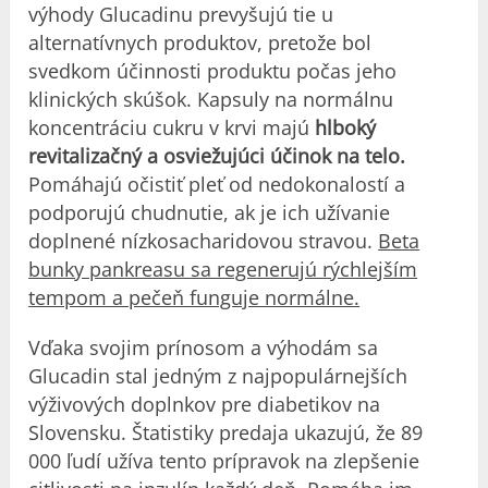
výhody Glucadinu prevyšujú tie u
alternatívnych produktov, pretože bol
svedkom účinnosti produktu počas jeho
klinických skúšok. Kapsuly na normálnu
koncentráciu cukru v krvi majú
hlboký
revitalizačný a osviežujúci účinok na telo.
Pomáhajú očistiť pleť od nedokonalostí a
podporujú chudnutie, ak je ich užívanie
doplnené nízkosacharidovou stravou.
Beta
bunky pankreasu sa regenerujú rýchlejším
tempom a pečeň funguje normálne.
Vďaka svojim prínosom a výhodám sa
Glucadin stal jedným z najpopulárnejších
výživových doplnkov pre diabetikov na
Slovensku. Štatistiky predaja ukazujú, že 89
000 ľudí užíva tento prípravok na zlepšenie