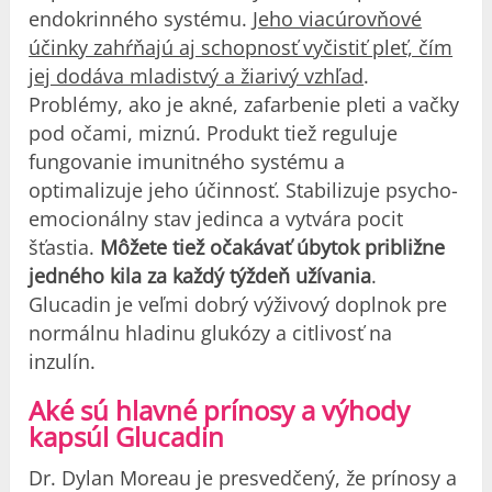
endokrinného systému.
Jeho viacúrovňové
účinky zahŕňajú aj schopnosť vyčistiť pleť, čím
jej dodáva mladistvý a žiarivý vzhľad
.
Problémy, ako je akné, zafarbenie pleti a vačky
pod očami, miznú. Produkt tiež reguluje
fungovanie imunitného systému a
optimalizuje jeho účinnosť. Stabilizuje psycho-
emocionálny stav jedinca a vytvára pocit
šťastia.
Môžete tiež očakávať úbytok približne
jedného kila za každý týždeň užívania
.
Glucadin je veľmi dobrý výživový doplnok pre
normálnu hladinu glukózy a citlivosť na
inzulín.
Aké sú hlavné prínosy a výhody
kapsúl Glucadin
Dr. Dylan Moreau je presvedčený, že prínosy a