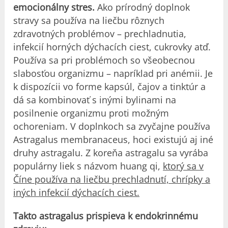
emocionálny stres.
Ako prírodný doplnok
stravy sa používa na liečbu rôznych
zdravotných problémov – prechladnutia,
infekcií horných dýchacích ciest, cukrovky atď.
Používa sa pri problémoch so všeobecnou
slabosťou organizmu – napríklad pri anémii. Je
k dispozícii vo forme kapsúl, čajov a tinktúr a
dá sa kombinovať s inými bylinami na
posilnenie organizmu proti možným
ochoreniam. V doplnkoch sa zvyčajne používa
Astragalus membranaceus, hoci existujú aj iné
druhy astragalu. Z koreňa astragalu sa vyrába
populárny liek s názvom huang qi,
ktorý sa v
Číne používa na liečbu prechladnutí, chrípky a
iných infekcií dýchacích ciest.
Takto astragalus prispieva k endokrinnému