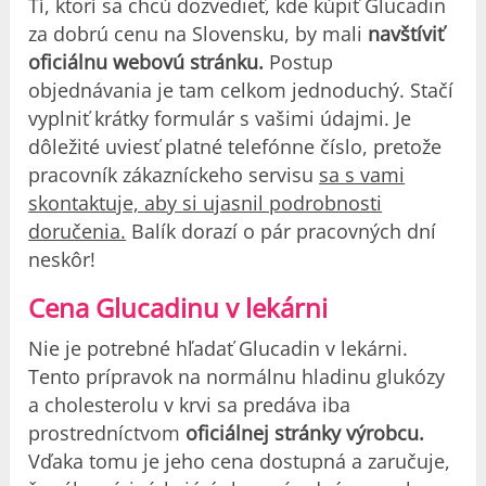
Tí, ktorí sa chcú dozvedieť, kde kúpiť Glucadin
za dobrú cenu na Slovensku, by mali
navštíviť
oficiálnu webovú stránku.
Postup
objednávania je tam celkom jednoduchý. Stačí
vyplniť krátky formulár s vašimi údajmi. Je
dôležité uviesť platné telefónne číslo, pretože
pracovník zákazníckeho servisu
sa s vami
skontaktuje, aby si ujasnil podrobnosti
doručenia.
Balík dorazí o pár pracovných dní
neskôr!
Cena Glucadinu v lekárni
Nie je potrebné hľadať Glucadin v lekárni.
Tento prípravok na normálnu hladinu glukózy
a cholesterolu v krvi sa predáva iba
prostredníctvom
oficiálnej stránky výrobcu.
Vďaka tomu je jeho cena dostupná a zaručuje,