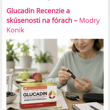
Glucadin Recenzie a
skúsenosti na fórach –
Modry
Konik