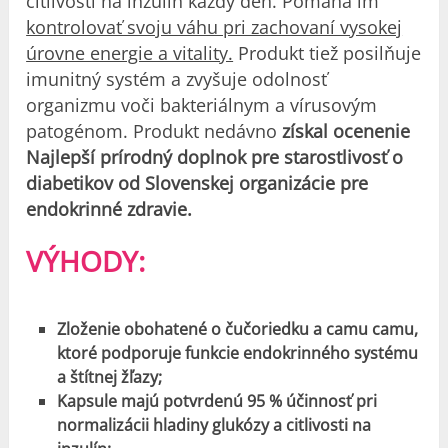
citlivosti na inzulín každý deň. Pomáha im
kontrolovať svoju váhu pri zachovaní vysokej
úrovne energie a vitality.
Produkt tiež posilňuje
imunitný systém a zvyšuje odolnosť
organizmu voči bakteriálnym a vírusovým
patogénom. Produkt nedávno
získal ocenenie
Najlepší prírodný doplnok pre starostlivosť o
diabetikov od Slovenskej organizácie pre
endokrinné zdravie.
VÝHODY:
Zloženie obohatené o čučoriedku a camu camu,
ktoré podporuje funkcie endokrinného systému
a štítnej žľazy;
Kapsule majú potvrdenú 95 % účinnosť pri
normalizácii hladiny glukózy a citlivosti na