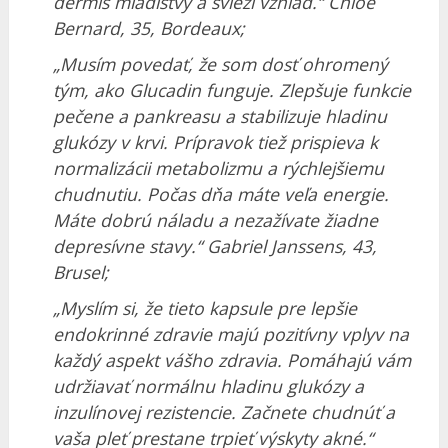
dermis mladistvý a svieži vzhľad.“ Chloé
Bernard, 35, Bordeaux;
„Musím povedať, že som dosť ohromený
tým, ako Glucadin funguje. Zlepšuje funkcie
pečene a pankreasu a stabilizuje hladinu
glukózy v krvi. Prípravok tiež prispieva k
normalizácii metabolizmu a rýchlejšiemu
chudnutiu. Počas dňa máte veľa energie.
Máte dobrú náladu a nezažívate žiadne
depresívne stavy.“ Gabriel Janssens, 43,
Brusel;
„Myslím si, že tieto kapsule pre lepšie
endokrinné zdravie majú pozitívny vplyv na
každý aspekt vášho zdravia. Pomáhajú vám
udržiavať normálnu hladinu glukózy a
inzulínovej rezistencie. Začnete chudnúť a
vaša pleť prestane trpieť výskyty akné.“