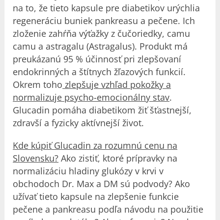
na to, že tieto kapsule pre diabetikov urýchlia
regeneráciu buniek pankreasu a pečene. Ich
zloženie zahŕňa výťažky z čučoriedky, camu
camu a astragalu (Astragalus). Produkt má
preukázanú 95 % účinnosť pri zlepšovaní
endokrinných a štítnych žľazových funkcií.
Okrem toho
zlepšuje vzhľad pokožky a
normalizuje psycho-emocionálny stav
.
Glucadin pomáha diabetikom žiť šťastnejší,
zdravší a fyzicky aktívnejší život.
Kde kúpiť Glucadin za rozumnú cenu na
Slovensku?
Ako zistiť, ktoré prípravky na
normalizáciu hladiny glukózy v krvi v
obchodoch Dr. Max a DM sú podvody? Ako
užívať tieto kapsule na zlepšenie funkcie
pečene a pankreasu podľa návodu na použitie