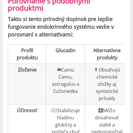
Porovnanie s podobnými
produktmi
Takto si tento prírodný doplnok pre lepšie
fungovanie endokrinného systému vedie v
porovnaní s alternatívami:
Profil
Glucadin
Alternatívne
produktu
produkty
Zloženie
☘️Camu
💊Obsahujú
Camu,
chemické
astragalus a
zložky aj
čučoriedka
syntetické
prísady
Účinnosť
👍🏼Stabilizuje
🩻Môžu
hladinu
dosahovať
glukózy a
slabé a
potláča chuť
nedostatočné