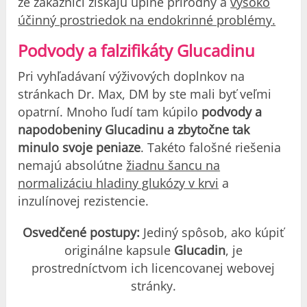
že zákazníci získajú úplne prírodný a
vysoko
účinný prostriedok na endokrinné problémy.
Podvody a falzifikáty Glucadinu
Pri vyhľadávaní výživových doplnkov na
stránkach Dr. Max, DM by ste mali byť veľmi
opatrní. Mnoho ľudí tam kúpilo
podvody a
napodobeniny Glucadinu a zbytočne tak
minulo svoje peniaze
. Takéto falošné riešenia
nemajú absolútne
žiadnu šancu na
normalizáciu hladiny glukózy v krvi
a
inzulínovej rezistencie.
Osvedčené postupy:
Jediný spôsob, ako kúpiť
originálne kapsule
Glucadin
, je
prostredníctvom ich licencovanej webovej
stránky.