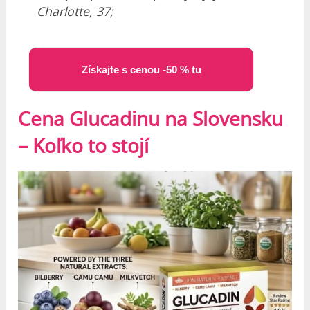
Charlotte, 37;
Získajte s cenou -50 % tu
Cena Glucadinu na Slovensku
– Koľko to stojí