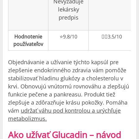
Nevyžaduje
lekársky
predpis
Hodnotenie
⭐️9.8/10
👎🏼3.5/10
používateľov
Objednávanie a užívanie týchto kapsúl pre
zlepšenie endokrinného zdravia vám pomôže
stabilizovať hladinu glukózy a cholesterolu v
krvi. Obnovujú vnútornú rovnováhu a zlepšujú
funkcie pečene a pankreasu. Produkt tiež
zlepšuje a zdôrazňuje krásu pokožky. Pomáha
vám
udržať váhu pod kontrolou a urýchľuje
metabolizmus.
Ako užívať Glucadin – návod