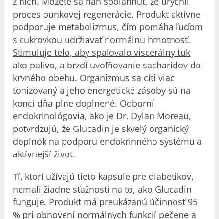
z nich. Môžete sa naň spoľahnúť, že urýchli
proces bunkovej regenerácie. Produkt aktívne
podporuje metabolizmus, čím pomáha ľuďom
s cukrovkou udržiavať normálnu hmotnosť.
Stimuluje telo, aby spaľovalo viscerálny tuk
ako palivo, a brzdí uvoľňovanie sacharidov do
krvného obehu.
Organizmus sa cíti viac
tonizovaný a jeho energetické zásoby sú na
konci dňa plne doplnené. Odborní
endokrinológovia, ako je Dr. Dylan Moreau,
potvrdzujú, že Glucadin je skvelý organický
doplnok na podporu endokrinného systému a
aktívnejší život.
Tí, ktorí užívajú tieto kapsule pre diabetikov,
nemali žiadne sťažnosti na to, ako Glucadin
funguje. Produkt má preukázanú účinnosť 95
% pri obnovení normálnych funkcií pečene a