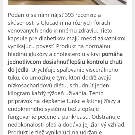
Podarilo sa nám nájsť 393 recenzie a
skúsenosti s Glucadin na rôznych fórach
venovaných endokrinnému zdraviu. Tieto
kapsule pre diabetikov majú medzi zákazníkmi
vynikajúcu povesť. Produkt na normálnu
hladinu glukózy a cholesterolu v krvi
pomáha
jednotlivcom dosiahnuť lepšiu kontrolu chuti
do jedla
. Urychľuje spaľovanie viscerálneho
tuku, čo umožňuje tým, ktorí dodržiavajú
nízkosacharidovú diétu, schudnúť jeden
kilogram každý týždeň užívania. Tento
prípravok na zlepšenie funkcie štítnej žľazy a
endokrinného systému tiež zlepšuje
fungovanie pečene a pankreasu. Odstraňuje
nedokonalosti pleti a dodáva jej žiarivý vzhľad.
Produkt je
tiež vynikajúci na udržanie