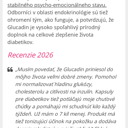
stabilného psycho-emocionálneho stavu.
Odborníci v oblasti endokrinológie sú tiež
ohromení tým, ako funguje, a potvrdzujú, že
Glucadin je vysoko spoľahlivý prírodný
doplnok na celkové zlepšenie života
diabetikov.
Recenzie 2026
„Musím povedať, že Glucadin priniesol do
môjho života veľmi dobré zmeny. Pomohol
mi normalizovať hladinu glukózy,
cholesterolu a citlivosti na inzulín. Kapsuly
pre diabetikov tiež potláčajú moje chuťové
chúťky a pomáhajú mi schudnúť kilo každý
týždeň. Už mám o 7 kíl menej. Produkt má
tiež tonizujúci účinok na pokožku a dodáva