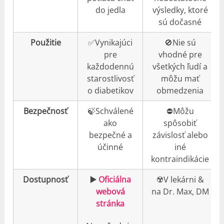
do jedla
výsledky, ktoré
sú dočasné
Použitie
✅Vynikajúci
🚫Nie sú
pre
vhodné pre
každodennú
všetkých ľudí a
starostlivosť
môžu mať
o diabetikov
obmedzenia
Bezpečnosť
🍃Schválené
⛔️Môžu
ako
spôsobiť
bezpečné a
závislosť alebo
účinné
iné
kontraindikácie
Dostupnosť
▶️
Oficiálna
☢️V lekárni &
webová
na Dr. Max, DM
stránka