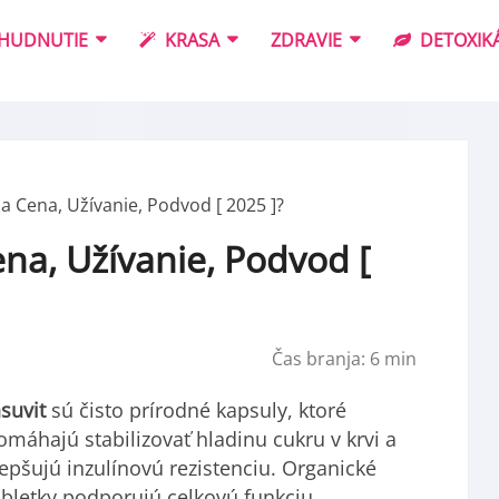
HUDNUTIE
KRASA
ZDRAVIE
DETOXIKÁ
 a Cena, Užívanie, Podvod [ 2025 ]?
ena, Užívanie, Podvod [
Čas branja:
6
min
nsuvit
sú čisto prírodné kapsuly, ktoré
omáhajú stabilizovať hladinu cukru v krvi a
lepšujú inzulínovú rezistenciu. Organické
abletky podporujú celkovú funkciu