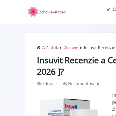
C
Začiatok
Zdravie
Insuvit Recenzie
Insuvit Recenzie a C
2026 ]?
Zdravie
Nekomentované
I
p
z
t