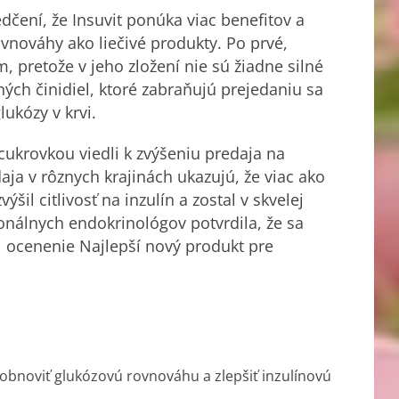
čení, že Insuvit ponúka viac benefitov a
nováhy ako liečivé produkty. Po prvé,
 pretože v jeho zložení nie sú žiadne silné
ných činidiel, ktoré zabraňujú prejedaniu sa
ukózy v krvi.
cukrovkou viedli k zvýšeniu predaja na
daja v rôznych krajinách ukazujú, že viac ako
ýšil citlivosť na inzulín a zostal v skvelej
ionálnych endokrinológov potvrdila, že sa
i ocenenie Najlepší nový produkt pre
obnoviť glukózovú rovnováhu a zlepšiť inzulínovú