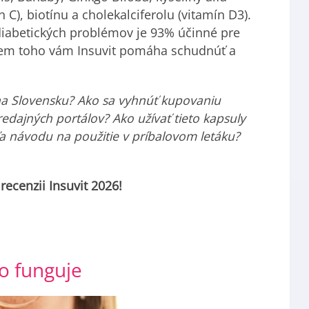
n C), biotínu a cholekalciferolu (vitamín D3).
 diabetických problémov je 93% účinné pre
rem toho vám Insuvit pomáha schudnúť a
na Slovensku? Ako sa vyhnúť kupovaniu
ajných portálov? Ako užívať tieto kapsuly
dľa návodu na použitie v príbalovom letáku?
 recenzii Insuvit 2026!
to funguje