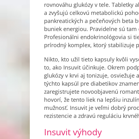
rovnováhu glukózy v tele. Tabletky 
a zvyšujú celkovú metabolickú pohod
pankreatických a pečeňových beta 
buniek energiou. Pravidelne sú tam 
Profesionálni endokrinológovia si tie
prírodný komplex, ktorý stabilizuje
Nikto, kto užil tieto kapsuly kvôli vy
to, ako Insuvit účinkuje. Okrem po
glukózy v krvi aj tonizuje, osviežuj
týchto kapsúl pre diabetikov znamen
zaregistrujete novoobjavenú romant
hovorí, že tento liek na lepšiu inzulí
mužnosť. Insuvit je veľmi dobrý prod
rezistencie a zdravú reguláciu krvné
Insuvit výhody