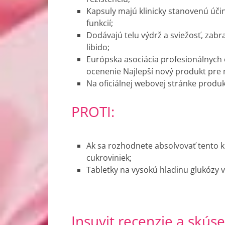
Kapsuly majú klinicky stanovenú úči
funkcií;
Dodávajú telu výdrž a sviežosť, zabr
libido;
Európska asociácia profesionálnych
ocenenie Najlepší nový produkt pre
Na oficiálnej webovej stránke produ
PROTI:
Ak sa rozhodnete absolvovať tento ku
cukroviniek;
Tabletky na vysokú hladinu glukózy v 
Insuvit recenzie a skús