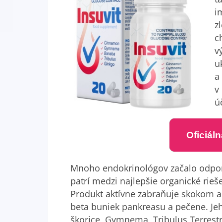
i
z
c
v
u
a
v
ú
Oficiál
Mnoho endokrinológov začalo odporúča
patrí medzi najlepšie organické rieš
Produkt aktívne zabraňuje skokom a 
beta buniek pankreasu a pečene. Je
škorice, Gymnema, Tribulus Terrestri