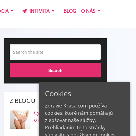
CIA
INTIMITA
BLOG
O NÁS
Search
Cookies
Z BLOGU
Zdravie-Krasa.com používa
Cystitída a inkontinencia – čo
cookies, ktoré nám pomáhajú
o nich vieme
zlepšovať naše služby.
Prehliadaním tejto stránky
súhlasíte s používaním cookies.