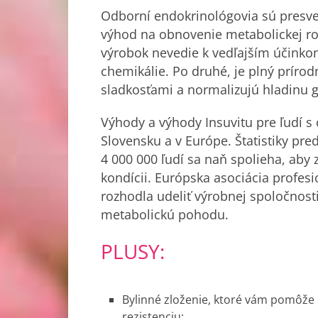
Odborní endokrinológovia sú presved
výhod na obnovenie metabolickej rov
výrobok nevedie k vedľajším účinkom,
chemikálie. Po druhé, je plný prírod
sladkosťami a normalizujú hladinu gl
Výhody a výhody Insuvitu pre ľudí s 
Slovensku a v Európe. Štatistiky pre
4 000 000 ľudí sa naň spolieha, aby zv
kondícii. Európska asociácia profes
rozhodla udeliť výrobnej spoločnost
metabolickú pohodu.
PLUSY:
Bylinné zloženie, ktoré vám pomôže 
rezistenciu;