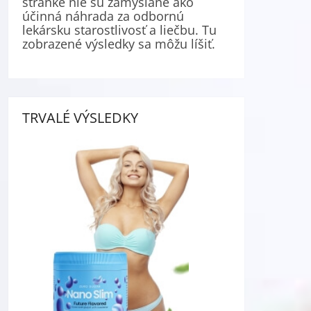
stránke nie sú zamýšľané ako
účinná náhrada za odbornú
lekársku starostlivosť a liečbu. Tu
zobrazené výsledky sa môžu líšiť.
TRVALÉ VÝSLEDKY