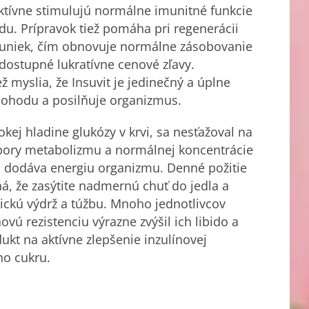
aktívne stimulujú normálne imunitné funkcie
u. Prípravok tiež pomáha pri regenerácii
buniek, čím obnovuje normálne zásobovanie
dostupné lukratívne cenové zľavy.
ž myslia, že Insuvit je jedinečný a úplne
 pohodu a posilňuje organizmus.
sokej hladine glukózy v krvi, sa nesťažoval na
dpory metabolizmu a normálnej koncentrácie
e a dodáva energiu organizmu. Denné požitie
á, že zasýtite nadmernú chuť do jedla a
ickú výdrž a túžbu. Mnoho jednotlivcov
novú rezistenciu výrazne zvýšil ich libido a
ukt na aktívne zlepšenie inzulínovej
ho cukru.