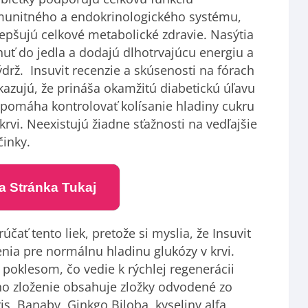
munitného a endokrinologického systému,
lepšujú celkové metabolické zdravie. Nasýtia
huť do jedla a dodajú dlhotrvajúcu energiu a
ýdrž. Insuvit recenzie a skúsenosti na fórach
kazujú, že prináša okamžitú diabetickú úľavu
 pomáha kontrolovať kolísanie hladiny cukru
 krvi. Neexistujú žiadne sťažnosti na vedľajšie
činky.
na Stránka Tukaj
ť tento liek, pretože si myslia, že Insuvit
enia pre normálnu hladinu glukózy v krvi.
poklesom, čo vedie k rýchlej regenerácii
ho zloženie obsahuje zložky odvodené zo
s, Banaby, Ginkgo Biloba, kyseliny alfa