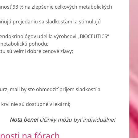
nnosť 93 % na zlepšenie celkových metabolických
aňujú prejedaniu sa sladkosťami a stimulujú
 endokrinológov udelila výrobcovi „BIOCEUTICS“
 metabolickú pohodu;
ktu sú veľmi dobré cenové zľavy;
rz, mali by ste obmedziť príjem sladkostí a
krvi nie sú dostupné v lekárni;
Nota bene!
Účinky môžu byť individuálne!
enosti na fórach