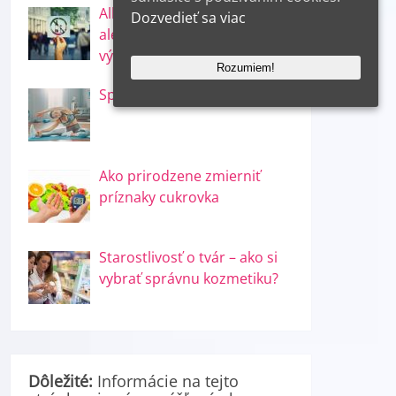
Alkohol – nevyhnutné zlo
Dozvedieť sa viac
alebo použité dobro – o jeho
výhodách a škodách!
Rozumiem!
Spálite 500 kalórií doma
Ako prirodzene zmierniť
príznaky cukrovka
Starostlivosť o tvár – ako si
vybrať správnu kozmetiku?
Dôležité:
Informácie na tejto