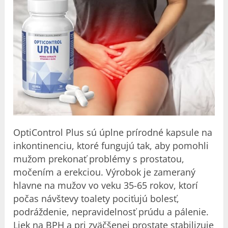
OptiControl Plus sú úplne prírodné kapsule na
inkontinenciu, ktoré fungujú tak, aby pomohli
mužom prekonať problémy s prostatou,
močením a erekciou. Výrobok je zameraný
hlavne na mužov vo veku 35-65 rokov, ktorí
počas návštevy toalety pociťujú bolesť,
podráždenie, nepravidelnosť prúdu a pálenie.
Liek na BPH a pri zväčšenej prostate stabilizuje