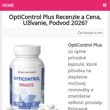
HOME
OptiControl Plus Recenzie a Cena,
Užívanie, Podvod 2026?
Čas branja:
6
min
OptiControl Plus
sú úplne
prírodné
kapsule, ktoré
pôsobia na
zlepšenie
močovej
rovnováhy a
zmenšenie
veľkosti prostaty.
Prípravok