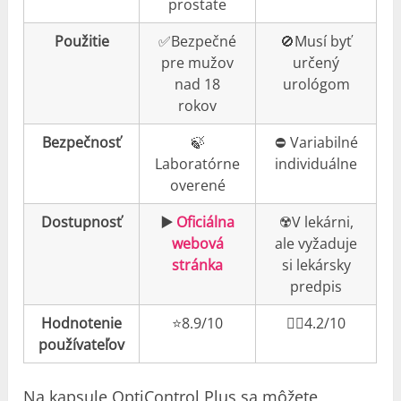
prostate
Použitie
✅Bezpečné
🚫Musí byť
pre mužov
určený
nad 18
urológom
rokov
Bezpečnosť
🍃
⛔️ Variabilné
Laboratórne
individuálne
overené
Dostupnosť
▶️
Oficiálna
☢️V lekárni,
webová
ale vyžaduje
stránka
si lekársky
predpis
Hodnotenie
⭐️8.9/10
👎🏼4.2/10
používateľov
Na kapsule OptiControl Plus sa môžete