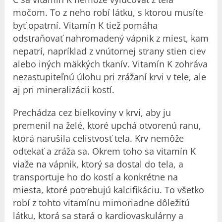
močom. To z neho robí látku, s ktorou musíte
byť opatrní. Vitamín K tiež pomáha
odstraňovať nahromadený vápnik z miest, kam
nepatrí, napríklad z vnútornej strany stien ciev
alebo iných mäkkých tkanív. Vitamín K zohráva
nezastupiteľnú úlohu pri zrážaní krvi v tele, ale
aj pri mineralizácii kostí.
Prechádza cez bielkoviny v krvi, aby ju
premenil na želé, ktoré upchá otvorenú ranu,
ktorá narušila celistvosť tela. Krv nemôže
odtekať a zráža sa. Okrem toho sa vitamín K
viaže na vápnik, ktorý sa dostal do tela, a
transportuje ho do kostí a konkrétne na
miesta, ktoré potrebujú kalcifikáciu. To všetko
robí z tohto vitamínu mimoriadne dôležitú
látku, ktorá sa stará o kardiovaskulárny a