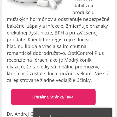
stabilizuje
produkciu
mužských hormónov a odstraňuje nebezpečné
baktérie, zápaly a infekcie. Zmierňuje príznaky
erektilnej dysfunkcie, BPH a pri zväčšenej
prostate. Klienti tiež registrujú silnejšiu
hladinu libida a vracia sa im chuť na
romantické dobrodružstvo. OptiControl Plus
recenzie na fórach, ako je Modrý koník,
ukazujú, že tabletky sú ideálne pre mužov,
ktorí chcú zostať silní a mužní s vekom. Nie sú
zaregistrované žiadne vedľajšie účinky.
Oficiálna Stránka Tukaj
Dr. Andrej Golob je urológ s viac ako 20-