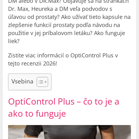
DM alebo v DR.Max? Objavuje sa na stránkach
Dr. Max, Heureka a DM veľa podvodov s
úľavou od prostaty? Ako užívať tieto kapsule na
zlepšenie funkcií prostaty podľa návodu na
použitie v jej príbalovom letáku? Ako funguje
liek?
Zistite viac informácií o OptiControl Plus v
tejto recenzii 2026!
Vsebina
OptiControl Plus – čo to je a
ako to funguje