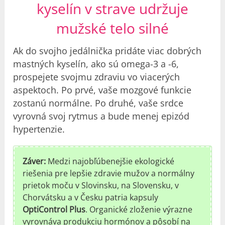
kyselín v strave udržuje
mužské telo silné
Ak do svojho jedálnička pridáte viac dobrých
mastných kyselín, ako sú omega-3 a -6,
prospejete svojmu zdraviu vo viacerých
aspektoch. Po prvé, vaše mozgové funkcie
zostanú normálne. Po druhé, vaše srdce
vyrovná svoj rytmus a bude menej epizód
hypertenzie.
Záver:
Medzi najobľúbenejšie ekologické
riešenia pre lepšie zdravie mužov a normálny
prietok moču v Slovinsku, na Slovensku, v
Chorvátsku a v Česku patria kapsuly
OptiControl Plus
. Organické zloženie výrazne
vyrovnáva produkciu hormónov a pôsobí na