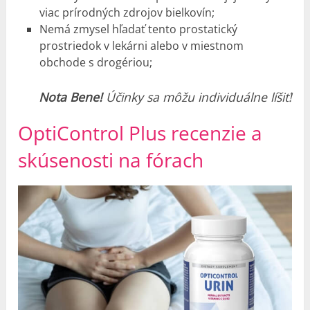
viac prírodných zdrojov bielkovín;
Nemá zmysel hľadať tento prostatický
prostriedok v lekárni alebo v miestnom
obchode s drogériou;
Nota Bene!
Účinky sa môžu individuálne líšiť!
OptiControl Plus
recenzie
a
skúsenosti
na fórach