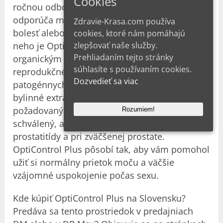
Cookies
ročnou odbornou praxou. Tento produkt
odporúča mužom v zrelom veku, ktorí pociťujú
Zdravie-Krasa.com používa
bolesť alebo podráždenie pri močení. Podľa
cookies, ktoré nám pomáhajú
zlepšovať naše služby.
neho je OptiControl Plus veľmi dobrým
Prehliadaním tejto stránky
organickým riešením na úplnú detoxikáciu
súhlasíte s používaním cookies.
reprodukčného systému a odstránenie
Dozvedieť sa viac
patogénnych procesov. Zloženie obsahuje
bylinné extrakty a vitamíny C, D5 a K2. Prešiel
požadovaným klinickým testovaním a je
Rozumiem!
schválený, ako 95 % účinný na liečbu
prostatitídy a pri zväčšenej prostate.
OptiControl Plus pôsobí tak, aby vám pomohol
užiť si normálny prietok moču a väčšie
vzájomné uspokojenie počas sexu.
Kde kúpiť OptiControl Plus na Slovensku?
Predáva sa tento prostriedok v predajniach