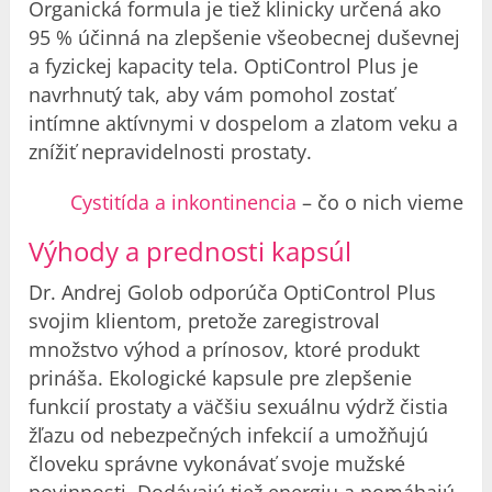
Organická formula je tiež klinicky určená ako
95 % účinná na zlepšenie všeobecnej duševnej
a fyzickej kapacity tela. OptiControl Plus je
navrhnutý tak, aby vám pomohol zostať
intímne aktívnymi v dospelom a zlatom veku a
znížiť nepravidelnosti prostaty.
Cystitída a inkontinencia
– čo o nich vieme
Výhody a prednosti kapsúl
Dr. Andrej Golob odporúča OptiControl Plus
svojim klientom, pretože zaregistroval
množstvo výhod a prínosov, ktoré produkt
prináša. Ekologické kapsule pre zlepšenie
funkcií prostaty a väčšiu sexuálnu výdrž čistia
žľazu od nebezpečných infekcií a umožňujú
človeku správne vykonávať svoje mužské
povinnosti. Dodávajú tiež energiu a pomáhajú