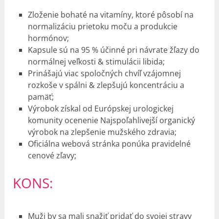
Zloženie bohaté na vitamíny, ktoré pôsobí na
normalizáciu prietoku moču a produkcie
hormónov;
Kapsule sú na 95 % účinné pri návrate žľazy do
normálnej veľkosti & stimulácii libida;
Prinášajú viac spoločných chvíľ vzájomnej
rozkoše v spálni & zlepšujú koncentráciu a
pamäť;
Výrobok získal od Európskej urologickej
komunity ocenenie Najspoľahlivejší organický
výrobok na zlepšenie mužského zdravia;
Oficiálna webová stránka ponúka pravidelné
cenové zľavy;
KONS:
Muži by sa mali snažiť pridať do svojej stravy