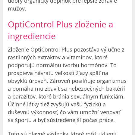
dobrý organický doplnok pre lepšie zdravie
mužov.
OptiControl Plus zloženie a
ingrediencie
Zloženie OptiControl Plus pozostáva výlučne z
rastlinných extraktov a vitamínov, ktoré
podporujú normálnu tvorbu hormónov. To
prospieva návratu veľkosti žľazy späť na
obvyklú úroveň. Zároveň posilňuje organizmus
a pomáha mu zbaviť sa nebezpečných baktérií
a parazitov, ktoré bránia sexuálnym funkciám.
Účinné látky tiež zvyšujú vašu fyzickú a
duševnú výkonnosť, čo vám umožní venovať
sa športu a byť sústredenejší počas práce.
Toto sú hlavné výsledky, ktoré môžu klienti