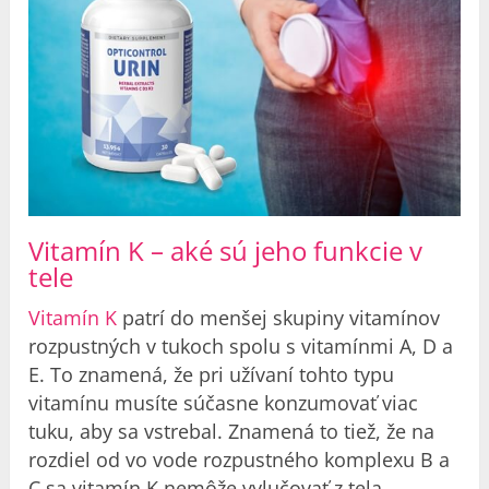
Vitamín K – aké sú jeho funkcie v
tele
Vitamín K
patrí do menšej skupiny vitamínov
rozpustných v tukoch spolu s vitamínmi A, D a
E. To znamená, že pri užívaní tohto typu
vitamínu musíte súčasne konzumovať viac
tuku, aby sa vstrebal. Znamená to tiež, že na
rozdiel od vo vode rozpustného komplexu B a
C sa vitamín K nemôže vylučovať z tela