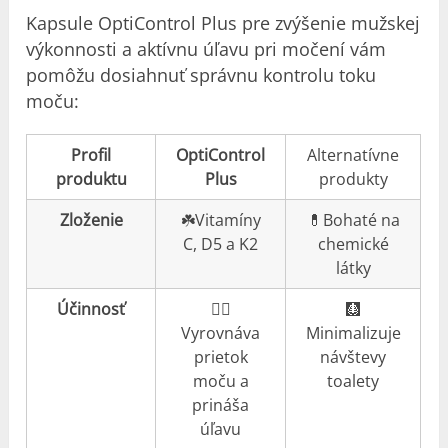
Kapsule OptiControl Plus pre zvýšenie mužskej
výkonnosti a aktívnu úľavu pri močení vám
pomôžu dosiahnuť správnu kontrolu toku
moču:
Profil
OptiControl
Alternatívne
produktu
Plus
produkty
Zloženie
☘️Vitamíny
💊Bohaté na
C, D5 a K2
chemické
látky
Účinnosť
👍🏼
🩻
Vyrovnáva
Minimalizuje
prietok
návštevy
moču a
toalety
prináša
úľavu