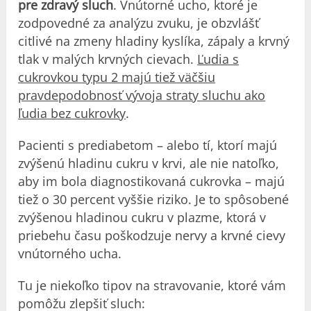
pre zdravý sluch
. Vnútorné ucho, ktoré je
zodpovedné za analýzu zvuku, je obzvlášť
citlivé na zmeny hladiny kyslíka, zápaly a krvný
tlak v malých krvných cievach.
Ľudia s
cukrovkou typu 2 majú tiež väčšiu
pravdepodobnosť vývoja straty sluchu ako
ľudia bez cukrovky
.
Pacienti s prediabetom – alebo tí, ktorí majú
zvýšenú hladinu cukru v krvi, ale nie natoľko,
aby im bola diagnostikovaná cukrovka – majú
tiež o 30 percent vyššie riziko. Je to spôsobené
zvýšenou hladinou cukru v plazme, ktorá v
priebehu času poškodzuje nervy a krvné cievy
vnútorného ucha.
Tu je niekoľko tipov na stravovanie, ktoré vám
pomôžu zlepšiť sluch: