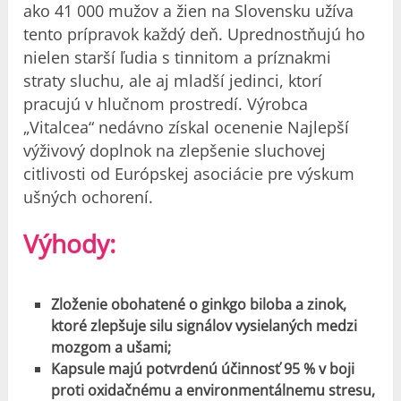
ako 41 000 mužov a žien na Slovensku užíva
tento prípravok každý deň. Uprednostňujú ho
nielen starší ľudia s tinnitom a príznakmi
straty sluchu, ale aj mladší jedinci, ktorí
pracujú v hlučnom prostredí. Výrobca
„Vitalcea“ nedávno získal ocenenie Najlepší
výživový doplnok na zlepšenie sluchovej
citlivosti od Európskej asociácie pre výskum
ušných ochorení.
Výhody:
Zloženie obohatené o ginkgo biloba a zinok,
ktoré zlepšuje silu signálov vysielaných medzi
mozgom a ušami;
Kapsule majú potvrdenú účinnosť 95 % v boji
proti oxidačnému a environmentálnemu stresu,