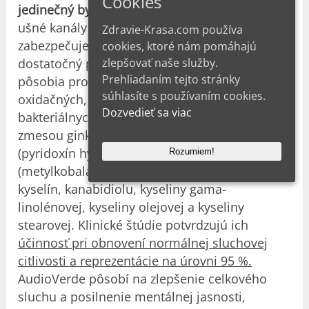
Cookies
jedinečný bylinný doplnok pre lepší sluch.
Čistí
ušné kanály a zlepšuje prekrvenie uší. Produkt
Zdravie-Krasa.com používa
zabezpečuje, že sluchové orgány dostávajú
cookies, ktoré nám pomáhajú
zlepšovať naše služby.
dostatočný prísun kyslíka. Kapsuly tiež
Prehliadaním tejto stránky
pôsobia proti negatívnym účinkom
súhlasíte s používaním cookies.
oxidačných, environmentálnych a
Dozvedieť sa viac
bakteriálnych patogénov. Ich zloženie je
zmesou ginkga biloba, zinku, vitamínu B6
(pyridoxín hydrochlorid), vitamínu B12
Rozumiem!
(metylkobalamín), omega 3-6-9 mastných
kyselín, kanabidiolu, kyseliny gama-
linolénovej, kyseliny olejovej a kyseliny
stearovej. Klinické štúdie potvrdzujú ich
účinnosť pri obnovení normálnej sluchovej
citlivosti a reprezentácie na úrovni 95 %.
AudioVerde pôsobí na zlepšenie celkového
sluchu a posilnenie mentálnej jasnosti,