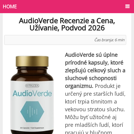
HOME
AudioVerde Recenzie a Cena,
Užívanie, Podvod 2026
Čas branja:
6
min
AudioVerde sú úplne
prírodné kapsuly, ktoré
zlepšujú celkový sluch a
sluchové schopnosti
organizmu.
Produkt je
určený pre starších ľudí,
ktorí trpia tinnitom a
vekovou stratou sluchu.
Môžu byť užitočné aj
pre mladších ľudí, ktorí
pracujú v hlučnom