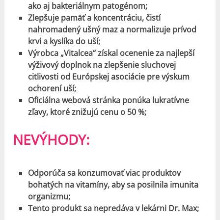
ako aj bakteriálnym patogénom;
Zlepšuje pamäť a koncentráciu, čistí
nahromadený ušný maz a normalizuje prívod
krvi a kyslíka do uší;
Výrobca „Vitalcea“ získal ocenenie za najlepší
výživový doplnok na zlepšenie sluchovej
citlivosti od Európskej asociácie pre výskum
ochorení uší;
Oficiálna webová stránka ponúka lukratívne
zľavy, ktoré znižujú cenu o 50 %;
NEVÝHODY:
Odporúča sa konzumovať viac produktov
bohatých na vitamíny, aby sa posilnila imunita
organizmu;
Tento produkt sa nepredáva v lekárni Dr. Max;