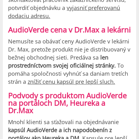
potvrdiť objednávku a
vyjasniť preferovanú
dodaciu adresu.
AudioVerde cena v Dr.Max a lekárni
Nemusíte sa obávať ceny AudioVerde v lekárni
Dr. Max, pretože produkt nie je distribuovaný v
bežnej obchodnej sieti. Predáva sa
len
prostredníctvom svojej oficiálnej stránky.
To
pomáha spoločnosti vyhnúť sa daniam tretích
strán a
znížiť cenu kapsúl pre lepší sluch.
Podvody s produktom AudioVerde
na portáloch DM, Heureka a
Dr.Max
Mnohí klienti sa sťažovali na objednávanie
kapsúl AudioVerde a ich napodobenín z
portálov ako Heureka a DM.
Kapsule pre lepší