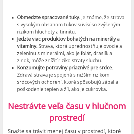
Obmedzte spracované tuky
. Je známe, že strava
s vysokým obsahom tukov súvisí so zvýšeným
rizikom hluchoty a tinnitu.
Jedzte viac produktov bohatých na minerály a
vitamíny.
Strava, ktorá uprednostňuje ovocie a
zeleninu s minerálmi, ako je folát, draslík a
zinok, môže znížiť riziko straty sluchu.
Konzumujte potraviny priaznivé pre srdce
.
Zdravá strava je spojená s nižším rizikom
srdcových ochorení, ktoré spôsobujú zápal a
poškodenie tepien a žíl, ako je cukrovka.
Nestrávte veľa času v hlučnom
prostredí
Snažte sa tráviť menej času v prostredí, ktoré