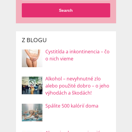
Search
Z BLOGU
Cystitída a inkontinencia – čo
o nich vieme
Alkohol – nevyhnutné zlo
alebo použité dobro – o jeho
výhodách a škodách!
Spálite 500 kalórií doma