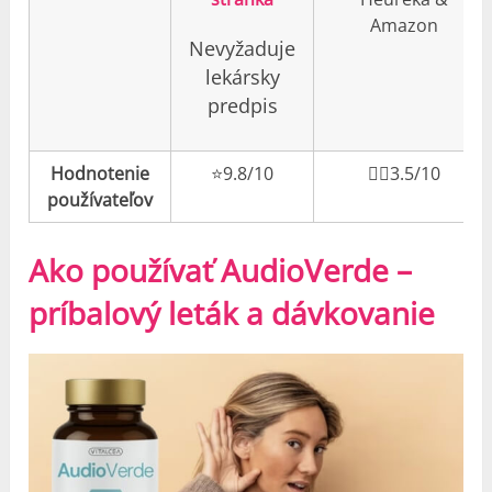
Amazon
Nevyžaduje
lekársky
predpis
Hodnotenie
⭐️9.8/10
👎🏼3.5/10
používateľov
Ako používať AudioVerde –
príbalový leták a dávkovanie