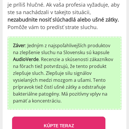
je príliš hlučné. Ak vaša profesia vyžaduje, aby
ste sa nachádzali v takejto situácii,
nezabudnite nosiť slúchadlá alebo ušné zátky.
Pomôže vám to predísť strate sluchu.
Záver
: Jedným z najspoľahlivejších produktov
na zlepšenie sluchu na Slovensku sú kapsule
AudioVerde
. Recenzie a skúsenosti zákazníkov
na fórach tiež potvrdzujú, že tento produkt
zlepšuje sluch. Zlepšuje silu signálov
vysielaných medzi mozgom a ušami. Tento
prípravok tiež čistí ušné zátky a odstraňuje
bakteriálne patogény. Má pozitívny vplyv na
pamäť a koncentráciu.
KÚPTE TERAZ