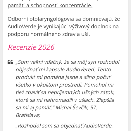
pamäti a schopnosti koncentrácie.
Odborní otolaryngológovia sa domnievajú, že
AudioVerde je vynikajúci výživový doplnok na
podporu normálneho zdravia uší.
Recenzie 2026
„Som veľmi vďačný, že sa môj syn rozhodol
objednať mi kapsule AudioVered. Tento
produkt mi pomáha jasne a silno počuť
všetko v okolitom prostredí. Pomohol mi
tiež zbaviť sa nepríjemných ušných zátok,
ktoré sa mi nahromadili v ušiach. Zlepšila
sa mi aj pamäť.“ Michal Ševčík, 57,
Bratislava;
„Rozhodol som sa objednať AudioVerde,