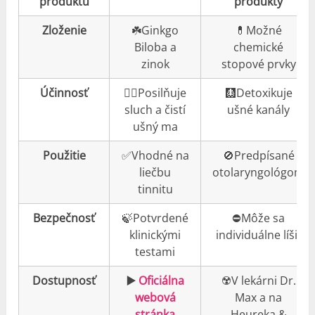
produktu
produkty
Zloženie
☘️Ginkgo
💊Možné
Biloba a
chemické
zinok
stopové prvky
Účinnosť
👍🏼Posilňuje
🩻Detoxikuje
sluch a čistí
ušné kanály
ušný ma
Použitie
✅Vhodné na
🚫Predpísané
liečbu
otolaryngológom
tinnitu
Bezpečnosť
🍃Potvrdené
⛔️Môže sa
klinickými
individuálne líšiť
testami
Dostupnosť
▶️
Oficiálna
☢️V lekárni Dr.
webová
Max a na
stránka
Heureka &