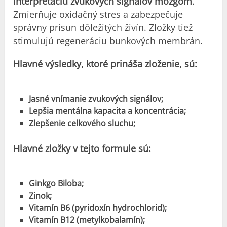
interpretáciu zvukových signálov mozgom
.
Zmierňuje oxidačný stres a zabezpečuje
správny prísun dôležitých živín. Zložky tiež
stimulujú regeneráciu bunkových membrán.
Hlavné výsledky, ktoré prináša zloženie, sú:
Jasné vnímanie zvukových signálov;
Lepšia mentálna kapacita a koncentrácia;
Zlepšenie celkového sluchu;
Hlavné zložky v tejto formule sú:
Ginkgo Biloba;
Zinok;
Vitamín B6 (pyridoxín hydrochlorid);
Vitamín B12 (metylkobalamín);