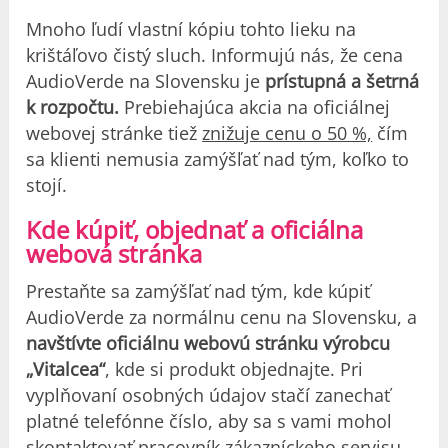
Mnoho ľudí vlastní kópiu tohto lieku na
krištáľovo čistý sluch. Informujú nás, že cena
AudioVerde na Slovensku je
prístupná a šetrná
k rozpočtu.
Prebiehajúca akcia na oficiálnej
webovej stránke tiež
znižuje cenu o 50 %,
čím
sa klienti nemusia zamýšľať nad tým, koľko to
stojí.
Kde kúpiť, objednať a oficiálna
webová stránka
Prestaňte sa zamýšľať nad tým, kde kúpiť
AudioVerde za normálnu cenu na Slovensku, a
navštívte oficiálnu webovú stránku výrobcu
„Vitalcea“
, kde si produkt objednajte. Pri
vyplňovaní osobných údajov stačí zanechať
platné telefónne číslo, aby sa s vami mohol
skontaktovať pracovník zákazníckeho servisu,