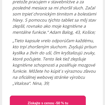
pretože pracujem v stavebníctve a za
posledné mesiace sa mi zhoršil sluch. Začal
som trpieť chronickým tinnitom a bolesťami
hlavy. S pomocou týchto tabliet sa môj stav
zlepšil, rovnako ako moje kognitívne a
mentálne funkcie.“ Adam Balog, 43, Košice;
„Tieto kapsule vrelo odporúčam každému,
kto trpí zhoršeným sluchom. Zvyšujú prísun
kyslíka a živín do uší, čím kryštalizujú zvuky,
ktoré počujete. Tento liek tiež zlepšuje
kognitívne schopnosti a posilňuje mozgové
funkcie. Môžete ho kúpiť s výraznou zľavou
na oficiálnej webovej stránke výrobcu
„Vitalcea“. Nina, 39;
Získajte s cenou -50 % tu