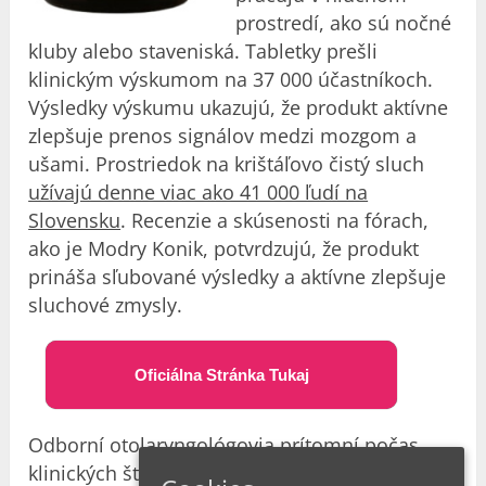
prostredí, ako sú nočné
kluby alebo staveniská. Tabletky prešli
klinickým výskumom na 37 000 účastníkoch.
Výsledky výskumu ukazujú, že produkt aktívne
zlepšuje prenos signálov medzi mozgom a
ušami. Prostriedok na krištáľovo čistý sluch
užívajú denne viac ako 41 000 ľudí na
Slovensku
. Recenzie a skúsenosti na fórach,
ako je Modry Konik, potvrdzujú, že produkt
prináša sľubované výsledky a aktívne zlepšuje
sluchové zmysly.
Oficiálna Stránka Tukaj
Odborní otolaryngológovia prítomní počas
klinických štúdií potvrdzujú, že
AudioVerde je