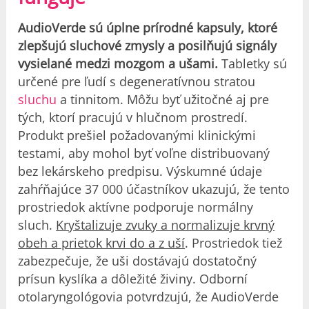
AudioVerde sú úplne prírodné kapsuly, ktoré
zlepšujú sluchové zmysly a posilňujú signály
vysielané medzi mozgom a ušami.
Tabletky sú
určené pre ľudí s degeneratívnou stratou
sluchu
a tinnitom. Môžu byť užitočné aj pre
tých, ktorí pracujú v hlučnom prostredí.
Produkt prešiel požadovanými klinickými
testami, aby mohol byť voľne distribuovaný
bez lekárskeho predpisu. Výskumné údaje
zahŕňajúce 37 000 účastníkov ukazujú, že tento
prostriedok aktívne podporuje normálny
sluch.
Kryštalizuje zvuky a normalizuje krvný
obeh a prietok krvi do a z uší
. Prostriedok tiež
zabezpečuje, že uši dostávajú dostatočný
prísun kyslíka a dôležité živiny. Odborní
otolaryngológovia potvrdzujú, že AudioVerde