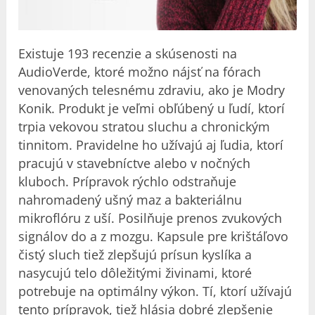
Existuje 193 recenzie a skúsenosti na
AudioVerde, ktoré možno nájsť na fórach
venovaných telesnému zdraviu, ako je Modry
Konik. Produkt je veľmi obľúbený u ľudí, ktorí
trpia vekovou stratou sluchu a chronickým
tinnitom. Pravidelne ho užívajú aj ľudia, ktorí
pracujú v stavebníctve alebo v nočných
kluboch. Prípravok rýchlo odstraňuje
nahromadený ušný maz a bakteriálnu
mikroflóru z uší. Posilňuje prenos zvukových
signálov do a z mozgu. Kapsule pre krištáľovo
čistý sluch tiež zlepšujú prísun kyslíka a
nasycujú telo dôležitými živinami, ktoré
potrebuje na optimálny výkon. Tí, ktorí užívajú
tento prípravok, tiež
hlásia dobré zlepšenie