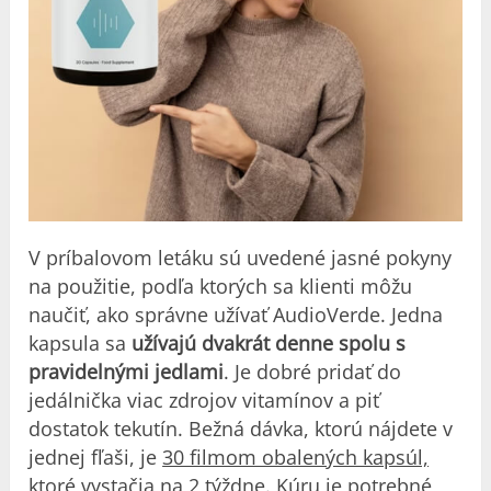
V príbalovom letáku sú uvedené jasné pokyny
na použitie, podľa ktorých sa klienti môžu
naučiť, ako správne užívať AudioVerde. Jedna
kapsula sa
užívajú dvakrát denne spolu s
pravidelnými jedlami
. Je dobré pridať do
jedálnička viac zdrojov vitamínov a piť
dostatok tekutín. Bežná dávka, ktorú nájdete v
jednej fľaši, je
30 filmom obalených kapsúl,
ktoré vystačia na 2 týždne
. Kúru je potrebné