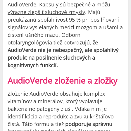
AudioVerde. Kapsuly sú
bezpečné a môžu
výrazne zlepšiť sluchové zmysly
. Majú
preukázanú spoľahlivosť 95 % pri posilňovaní
signálov vysielaných medzi mozgom a ušami a
čistení ušného mazu. Odborní
otolaryngológovia tiež potvrdzujú, že
AudioVerde nie je nebezpečný, ale spoľahlivý
produkt na posilnenie sluchových a
kognitívnych funkcií.
AudioVerde z
loženie a zložky
Zloženie AudioVerde obsahuje komplex
vitamínov a minerálov, ktorý vyplavuje
bakteriálne patogény z uší. Vďaka nim je
identifikácia a reprodukcia zvuku krištáľovo
čistá. Táto formula tiež
podporuje správnu