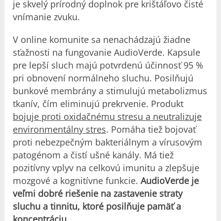
je skvelý prírodný doplnok pre krištáľovo čisté
vnímanie zvuku.
V online komunite sa nenachádzajú žiadne
sťažnosti na fungovanie AudioVerde. Kapsule
pre lepší sluch majú potvrdenú účinnosť 95 %
pri obnovení normálneho sluchu. Posilňujú
bunkové membrány a stimulujú metabolizmus
tkanív, čím eliminujú prekrvenie. Produkt
bojuje proti oxidačnému stresu a neutralizuje
environmentálny stres
. Pomáha tiež bojovať
proti nebezpečným bakteriálnym a vírusovým
patogénom a čistí ušné kanály. Má tiež
pozitívny vplyv na celkovú imunitu a zlepšuje
mozgové a kognitívne funkcie.
AudioVerde je
veľmi dobré riešenie na zastavenie straty
sluchu a tinnitu, ktoré posilňuje pamäť a
koncentráciu.