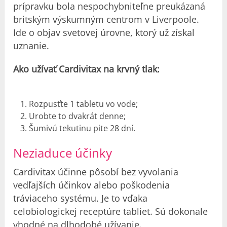
prípravku bola nespochybniteľne preukázaná
britským výskumným centrom v Liverpoole.
Ide o objav svetovej úrovne, ktorý už získal
uznanie.
Ako užívať Cardivitax na krvný tlak:
Rozpusťte 1 tabletu vo vode;
Urobte to dvakrát denne;
Šumivú tekutinu pite 28 dní.
Neziaduce účinky
Cardivitax účinne pôsobí bez vyvolania
vedľajších účinkov alebo poškodenia
tráviaceho systému. Je to vďaka
celobiologickej receptúre tabliet. Sú dokonale
vhodné na dlhodobé užívanie.