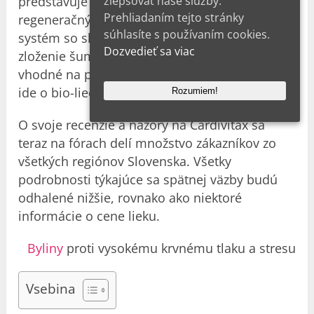
zlepšovať naše služby.
predstavuje vysoko účinný očistný a
Prehliadaním tejto stránky
regeneračný prípravok pre srdcovo-cievny
súhlasíte s používaním cookies.
systém so skvelou tropickou príchuťou. Aj
Dozvedieť sa viac
zloženie šumivých tabliet je ekologické a
vhodné na priebežné užívanie. Koniec koncov,
ide o bio-liečivo, takže nevyvoláva rozpory.
Rozumiem!
O svoje recenzie a názory na Cardivitax sa
teraz na fórach delí množstvo zákazníkov zo
všetkých regiónov Slovenska. Všetky
podrobnosti týkajúce sa spätnej väzby budú
odhalené nižšie, rovnako ako niektoré
informácie o cene lieku.
Byliny
proti vysokému krvnému tlaku a stresu
Vsebina