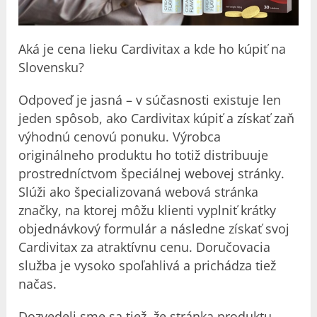
Aká je cena lieku Cardivitax a kde ho kúpiť na
Slovensku?
Odpoveď je jasná – v súčasnosti existuje len
jeden spôsob, ako Cardivitax kúpiť a získať zaň
výhodnú cenovú ponuku. Výrobca
originálneho produktu ho totiž distribuuje
prostredníctvom špeciálnej webovej stránky.
Slúži ako špecializovaná webová stránka
značky, na ktorej môžu klienti vyplniť krátky
objednávkový formulár a následne získať svoj
Cardivitax za atraktívnu cenu. Doručovacia
služba je vysoko spoľahlivá a prichádza tiež
načas.
Dozvedeli sme sa tiež, že stránka produktu