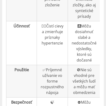
zloženie
zložky, ako aj
syntetické
prísady
Účinnosť
👍🏼Čistí cievy
🩻Môžu
a zmierňuje
dosiahnuť
príznaky
slabé a
hypertenzie
nedostatočné
výsledky,
ktoré sú
dočasné
Použitie
✅Príjemné
🚫Nie sú
užívanie vo
vhodné pre
forme
všetkých ľudí
rozpustného
a môžu mať
nápoja
obmedzenia
Bezpečnosť
🍃
⛔️Môžu