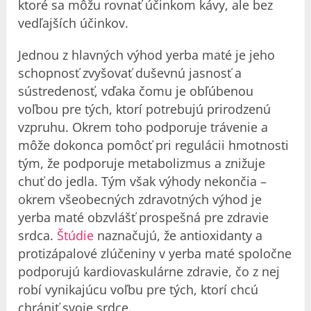
ktoré sa môžu rovnať účinkom kávy, ale bez
vedľajších účinkov.
Jednou z hlavných výhod yerba maté je jeho
schopnosť zvyšovať duševnú jasnosť a
sústredenosť, vďaka čomu je obľúbenou
voľbou pre tých, ktorí potrebujú prirodzenú
vzpruhu. Okrem toho podporuje trávenie a
môže dokonca pomôcť pri regulácii hmotnosti
tým, že podporuje metabolizmus a znižuje
chuť do jedla. Tým však výhody nekončia –
okrem všeobecných zdravotných výhod je
yerba maté obzvlášť prospešná pre zdravie
srdca.
Štúdie
naznačujú, že antioxidanty a
protizápalové zlúčeniny v yerba maté spoločne
podporujú kardiovaskulárne zdravie, čo z nej
robí vynikajúcu voľbu pre tých, ktorí chcú
chrániť svoje srdce.