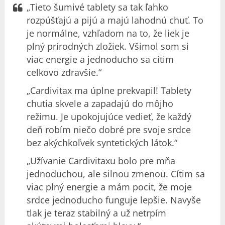
„Tieto šumivé tablety sa tak ľahko
rozpúšťajú a pijú a majú lahodnú chuť. To
je normálne, vzhľadom na to, že liek je
plný prírodných zložiek. Všimol som si
viac energie a jednoducho sa cítim
celkovo zdravšie.“
„Cardivitax ma úplne prekvapil! Tablety
chutia skvele a zapadajú do môjho
režimu. Je upokojujúce vedieť, že každý
deň robím niečo dobré pre svoje srdce
bez akýchkoľvek syntetických látok.“
„Užívanie Cardivitaxu bolo pre mňa
jednoduchou, ale silnou zmenou. Cítim sa
viac plný energie a mám pocit, že moje
srdce jednoducho funguje lepšie. Navyše
tlak je teraz stabilný a už netrpím