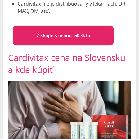
Cardivitax nie je distribuovaný v lekárňach, DR.
MAX, DM, atď.
Získajte s cenou -50 % tu
Cardivitax cena na Slovensku
a kde kúpiť