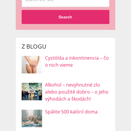
Search
Z BLOGU
Cystitída a inkontinencia – čo
o nich vieme
Alkohol – nevyhnutné zlo
alebo použité dobro – o jeho
výhodách a škodách!
Spálite 500 kalórií doma