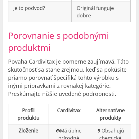
Je to podvod?
Originál funguje
dobre
Porovnanie s podobnými
produktmi
Povaha Cardivitax je pomerne zaujímavá. Táto
skutočnosť sa stane zrejmou, keď sa pokúsite
priamo porovnať špecifiká tohto výrobku s
inými prípravkami z rovnakej kategórie.
Preskúmajte nižšie uvedené podrobnosti.
Profil
Cardivitax
Alternatívne
produktu
produkty
Zloženie
☘️Má úplne
💊Obsahujú
prírodné
chemické