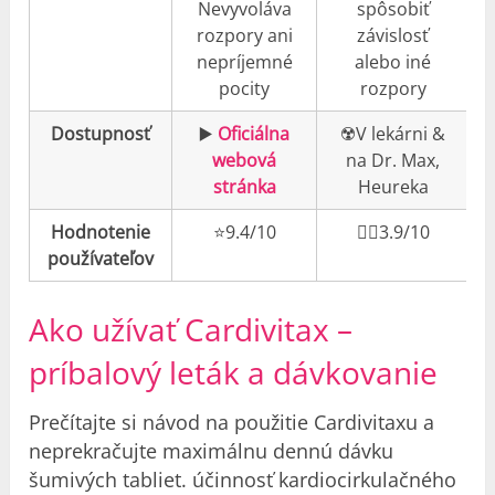
Nevyvoláva
spôsobiť
rozpory ani
závislosť
nepríjemné
alebo iné
pocity
rozpory
Dostupnosť
▶️
Oficiálna
☢️V lekárni &
webová
na Dr. Max,
stránka
Heureka
Hodnotenie
⭐️9.4/10
👎🏼3.9/10
používateľov
Ako užívať Cardivitax –
príbalový leták a dávkovanie
Prečítajte si návod na použitie Cardivitaxu a
neprekračujte maximálnu dennú dávku
šumivých tabliet. účinnosť kardiocirkulačného