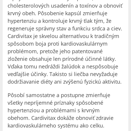
cholesterolových usadenín a toxínov a obnoviť
krvný obeh. Pôsobenie kapsúl zmierňuje
hypertenziu a kontroluje krvný tlak tým, že
regeneruje správny stav a funkciu srdca a ciev.
Cardivitax je skvelou alternatívou k tradičným
spôsobom boja proti kardiovaskulárnym
problémom, pretože jeho patentované
zloženie obsahuje len prírodné účinné látky.
Vďaka tomu nedráždi žalúdok a nespôsobuje
vedľajšie účinky. Takisto si liečba nevyžaduje
dodržiavanie diéty ani zvýšenú fyzickú aktivitu.
Pôsobí samostatne a postupne zmierňuje
všetky nepríjemné príznaky spôsobené
hypertenziou a problémami s krvným
obehom. Cardivitax dokáže obnoviť zdravie
kardiovaskulárneho systému ako celku.