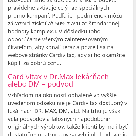
pravidelne aktivuje celý rad špeciálnych
promo kampaní. Podľa ich podmienok môžu
zákazníci získať až 50% zľavu zo štandardnej
hodnoty komplexu. V dôsledku toho
odporúčame všetkým zainteresovaným
čitateľom, aby konali teraz a pozreli sa na
webové stránky Cardivitax, aby si ho okamžite
kúpili za dobrú cenu.
Cardivitax v Dr.Max lekárňach
alebo DM – podvod
Vzhľadom na okolnosti odhalené vo vyššie
uvedenom odseku nie je Cardivitax dostupný v
lekárňach DR. MAX, DM, atď. Na trhu je však
veľa podvodov a falošných napodobenín
originálnych výrobkov, takže klienti by mali byť
dostatočne opatrní, aby sa vyhli obchodovaniu