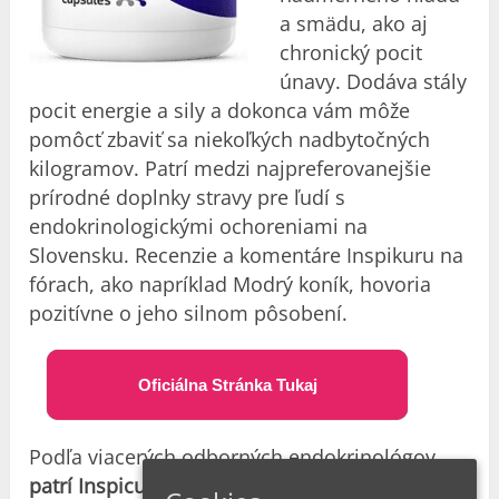
a smädu, ako aj
chronický pocit
únavy. Dodáva stály
pocit energie a sily a dokonca vám môže
pomôcť zbaviť sa niekoľkých nadbytočných
kilogramov. Patrí medzi najpreferovanejšie
prírodné doplnky stravy pre ľudí s
endokrinologickými ochoreniami na
Slovensku. Recenzie a komentáre Inspikuru na
fórach, ako napríklad Modrý koník, hovoria
pozitívne o jeho silnom pôsobení.
Oficiálna Stránka Tukaj
Podľa viacerých odborných endokrinológov
patrí Inspicure medzi najúčinnejšie