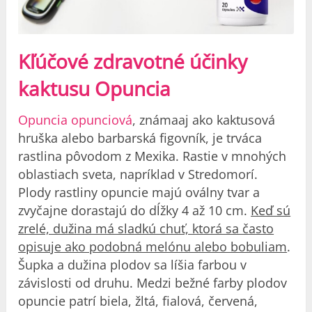
Kľúčové zdravotné účinky
kaktusu Opuncia
Opuncia opunciová
, známaaj ako kaktusová
hruška alebo barbarská figovník, je trváca
rastlina pôvodom z Mexika. Rastie v mnohých
oblastiach sveta, napríklad v Stredomorí.
Plody rastliny opuncie majú oválny tvar a
zvyčajne dorastajú do dĺžky 4 až 10 cm.
Keď sú
zrelé, dužina má sladkú chuť, ktorá sa často
opisuje ako podobná melónu alebo bobuliam
.
Šupka a dužina plodov sa líšia farbou v
závislosti od druhu. Medzi bežné farby plodov
opuncie patrí biela, žltá, fialová, červená,