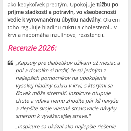
ako kedykoľvek predtým
. Upokojuje
túžbu po
príjme sladkostí a potravín, vo všeobecnosti
vedie k vyrovnanému úbytku nadváhy
. Okrem
toho reguluje hladinu cukru a cholesterolu v
krvi a napomáha inzulínovej rezistencii.
Recenzie 2026:
„
Kapsuly pre diabetikov užívam už mesiac a
pol a dovolím si tvrdiť, že sú jedným z
najlepších pomocníkov na upokojenie
vysokej hladiny cukru v krvi, s ktorými sa
človek môže stretnúť. Inspicure otupuje
chute a vďaka nemu zhodíte pár kíl navyše
a zlepšíte svoje vlastné stravovacie návyky
smerom k vyváženejšej strave
.“
„Inspicure sa ukázal ako najlepšie riešenie