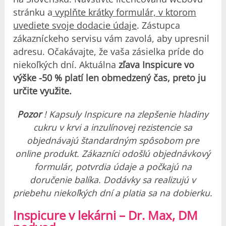
stránku a
vyplňte krátky formulár, v ktorom
uvediete svoje dodacie údaje
. Zástupca
zákazníckeho servisu vám zavolá, aby upresnil
adresu. Očakávajte, že vaša zásielka príde do
niekoľkých dní. Aktuálna
zľava Inspicure vo
výške -50 % platí len obmedzený čas, preto ju
určite využite.
Pozor
! Kapsuly Inspicure na zlepšenie hladiny
cukru v krvi a inzulínovej rezistencie sa
objednávajú štandardným spôsobom pre
online produkt.
Zákazníci odošlú objednávkový
formulár, potvrdia údaje a počkajú na
doručenie balíka.
Dodávky sa realizujú v
priebehu niekoľkých dní a platia sa na dobierku.
Inspicure v lekárni – Dr. Max, DM