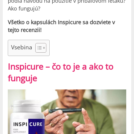
podľa návodu na použitie v príbalovom letáku?
Ako fungujú?
Všetko o kapsulách Inspicure sa dozviete v
tejto recenzii!
Vsebina
Inspicure – čo to je a ako to
funguje