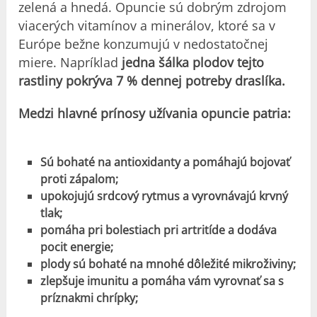
zelená a hnedá. Opuncie sú dobrým zdrojom
viacerých vitamínov a minerálov, ktoré sa v
Európe bežne konzumujú v nedostatočnej
miere. Napríklad
jedna šálka plodov tejto
rastliny pokrýva 7 % dennej potreby draslíka.
Medzi hlavné prínosy užívania opuncie patria:
Sú bohaté na antioxidanty a pomáhajú bojovať
proti zápalom;
upokojujú srdcový rytmus a vyrovnávajú krvný
tlak;
pomáha pri bolestiach pri artritíde a dodáva
pocit energie;
plody sú bohaté na mnohé dôležité mikroživiny;
zlepšuje imunitu a pomáha vám vyrovnať sa s
príznakmi chrípky;