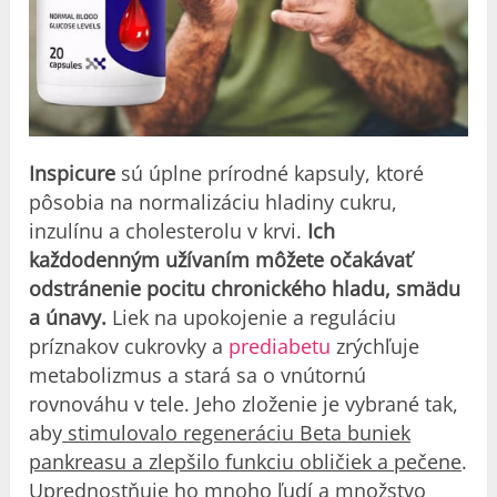
Inspicure
sú úplne prírodné kapsuly, ktoré
pôsobia na normalizáciu hladiny cukru,
inzulínu a cholesterolu v krvi.
Ich
každodenným užívaním môžete očakávať
odstránenie pocitu chronického hladu, smädu
a únavy.
Liek na upokojenie a reguláciu
príznakov cukrovky a
prediabetu
zrýchľuje
metabolizmus a stará sa o vnútornú
rovnováhu v tele. Jeho zloženie je vybrané tak,
aby
stimulovalo regeneráciu Beta buniek
pankreasu a zlepšilo funkciu obličiek a pečene
.
Uprednostňuje ho mnoho ľudí a množstvo