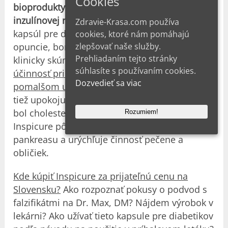
Cookies
bioprodukty na pomoc organizmu pri
inzulínovej rezistencii
. Zloženie organických
Zdravie-Krasa.com používa
kapsúl pre diabetikov zahŕňa výťažky z opuncie
cookies, ktoré nám pomáhajú
zlepšovať naše služby.
opuncie, borievky a gimnemy silvestre. Boli
Prehliadaním tejto stránky
klinicky skúmané a majú preukázanú
93%
súhlasíte s používaním cookies.
účinnosť pri zlepšovaní tvorby inzulínu a
Dozvedieť sa viac
pomalšom uvoľňovaní glukózy do krvi
. Tablety,
tiež upokojujú krvný tlak a zabezpečujú, aby
bol cholesterol v normálnom rozmedzí.
Rozumiem!
Inspicure pôsobí na regeneráciu Beta buniek
pankreasu a urýchľuje činnosť pečene a
obličiek.
Kde kúpiť Inspicure za prijateľnú cenu na
Slovensku?
Ako rozpoznať pokusy o podvod s
falzifikátmi na Dr. Max, DM? Nájdem výrobok v
lekárni? Ako užívať tieto kapsule pre diabetikov