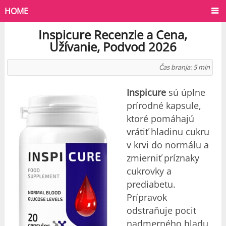
HOME
Inspicure Recenzie a Cena,
Užívanie, Podvod 2026
Čas branja:
5
min
Inspicure
sú úplne
prírodné kapsule,
ktoré pomáhajú
vrátiť hladinu cukru
v krvi do normálu a
zmierniť príznaky
cukrovky a
prediabetu.
Prípravok
odstraňuje pocit
nadmerného hladu