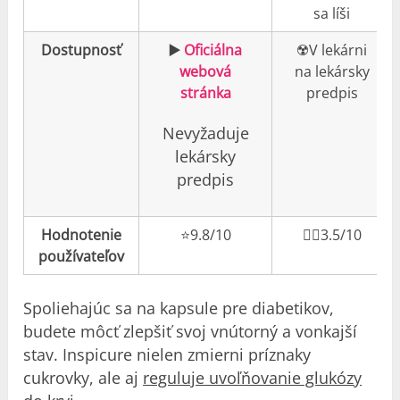
sa líši
Dostupnosť
▶️
Oficiálna
☢️V lekárni
webová
na lekársky
stránka
predpis
Nevyžaduje
lekársky
predpis
Hodnotenie
⭐️9.8/10
👎🏼3.5/10
používateľov
Spoliehajúc sa na kapsule pre diabetikov,
budete môcť zlepšiť svoj vnútorný a vonkajší
stav. Inspicure nielen zmierni príznaky
cukrovky, ale aj
reguluje uvoľňovanie glukózy