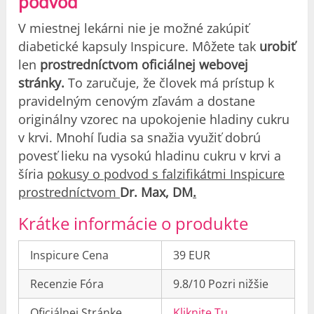
podvod
V miestnej lekárni nie je možné zakúpiť
diabetické kapsuly Inspicure. Môžete tak
urobiť
len
prostredníctvom oficiálnej webovej
stránky.
To zaručuje, že človek má prístup k
pravidelným cenovým zľavám a dostane
originálny vzorec na upokojenie hladiny cukru
v krvi. Mnohí ľudia sa snažia využiť dobrú
povesť lieku na vysokú hladinu cukru v krvi a
šíria
pokusy o podvod s falzifikátmi Inspicure
prostredníctvom
Dr. Max, DM
.
Krátke informácie o produkte
Inspicure Cena
39 EUR
Recenzie Fóra
9.8/10 Pozri nižšie
Oficiálnej Stránke
Kliknite Tu