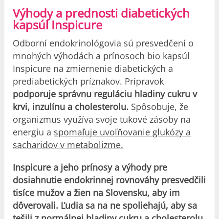
Výhody a prednosti diabetických
kapsúl Inspicure
Odborní endokrinológovia sú presvedčení o
mnohých výhodách a prínosoch bio kapsúl
Inspicure na zmiernenie diabetických a
prediabetických príznakov. Prípravok
podporuje správnu reguláciu hladiny cukru v
krvi, inzulínu a cholesterolu.
Spôsobuje, že
organizmus využíva svoje tukové zásoby na
energiu a
spomaľuje uvoľňovanie glukózy a
sacharidov v metabolizme.
Inspicure a jeho prínosy a výhody pre
dosiahnutie endokrinnej rovnováhy presvedčili
tisíce mužov a žien na Slovensku, aby im
dôverovali.
Ľudia sa na ne spoliehajú, aby sa
tešili z normálnej hladiny cukru a cholesterolu