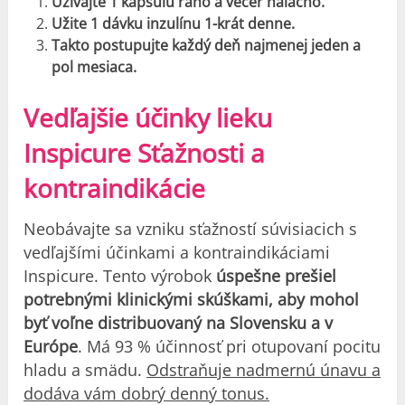
Užívajte 1 kapsulu ráno a večer nalačno.
Užite 1 dávku inzulínu 1-krát denne.
Takto postupujte každý deň najmenej jeden a
pol mesiaca.
Vedľajšie účinky lieku
Inspicure Sťažnosti a
kontraindikácie
Neobávajte sa vzniku sťažností súvisiacich s
vedľajšími účinkami a kontraindikáciami
Inspicure. Tento výrobok
úspešne prešiel
potrebnými klinickými skúškami, aby mohol
byť voľne distribuovaný na Slovensku a v
Európe
. Má 93 % účinnosť pri otupovaní pocitu
hladu a smädu.
Odstraňuje nadmernú únavu a
dodáva vám dobrý denný tonus.