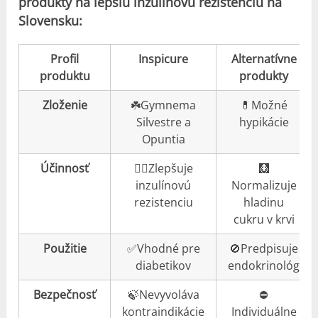
produkty na lepšiu inzulínovú rezistenciu na
Slovensku:
Profil
Inspicure
Alternatívne
produktu
produkty
Zloženie
☘️Gymnema
💊Možné
Silvestre a
hypikácie
Opuntia
Účinnosť
👍🏼Zlepšuje
🩻
inzulínovú
Normalizuje
rezistenciu
hladinu
cukru v krvi
Použitie
✅Vhodné pre
🚫Predpisuje
diabetikov
endokrinológ
Bezpečnosť
🍃Nevyvoláva
⛔️
kontraindikácie
Individuálne