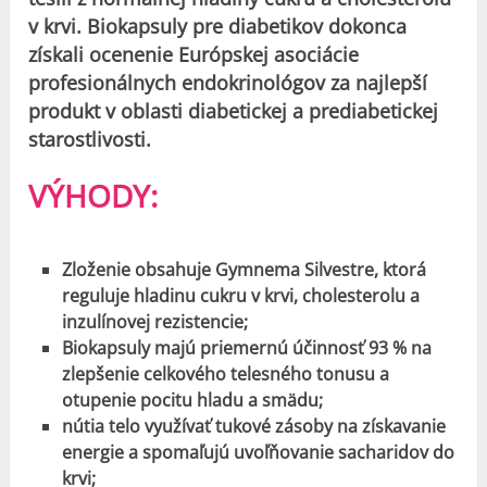
v krvi.
Biokapsuly pre diabetikov dokonca
získali ocenenie Európskej asociácie
profesionálnych endokrinológov za najlepší
produkt v oblasti diabetickej a prediabetickej
starostlivosti.
VÝHODY:
Zloženie obsahuje Gymnema Silvestre, ktorá
reguluje hladinu cukru v krvi, cholesterolu a
inzulínovej rezistencie;
Biokapsuly majú priemernú účinnosť 93 % na
zlepšenie celkového telesného tonusu a
otupenie pocitu hladu a smädu;
nútia telo využívať tukové zásoby na získavanie
energie a spomaľujú uvoľňovanie sacharidov do
krvi;