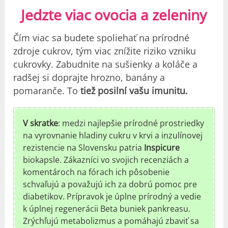
Jedzte viac ovocia a zeleniny
Čím viac sa budete spoliehať na prírodné
zdroje cukrov, tým viac znížite riziko vzniku
cukrovky. Zabudnite na sušienky a koláče a
radšej si doprajte hrozno, banány a
pomaranče. To
tiež posilní vašu imunitu.
V skratke
: medzi najlepšie prírodné prostriedky
na vyrovnanie hladiny cukru v krvi a inzulínovej
rezistencie na Slovensku patria
Inspicure
biokapsle. Zákazníci vo svojich recenziách a
komentároch na fórach ich pôsobenie
schvaľujú a považujú ich za dobrú pomoc pre
diabetikov. Prípravok je úplne prírodný a vedie
k úplnej regenerácii Beta buniek pankreasu.
Zrýchľujú metabolizmus a pomáhajú zbaviť sa