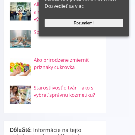
Alkohol – nevyhnutné zlo
Dozvedieť sa viac
alebo použité dobro – o jeho
výhodách a škodách!
Rozumiem!
Spálite 500 kalórií doma
Ako prirodzene zmierniť
príznaky cukrovka
Starostlivosť o tvár – ako si
vybrať správnu kozmetiku?
Dôležité:
Informácie na tejto