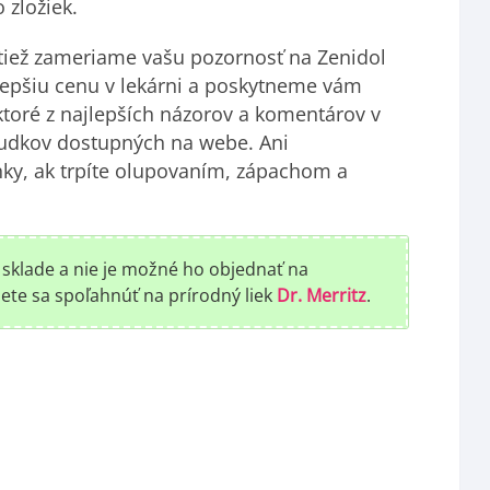
 zložiek.
tiež zameriame vašu pozornosť na Zenidol
lepšiu cenu v lekárni a poskytneme vám
ktoré z najlepších názorov a komentárov v
sudkov dostupných na webe. Ani
ánky, ak trpíte olupovaním, zápachom a
na sklade a nie je možné ho objednať na
ete sa spoľahnúť na prírodný liek
Dr. Merritz
.