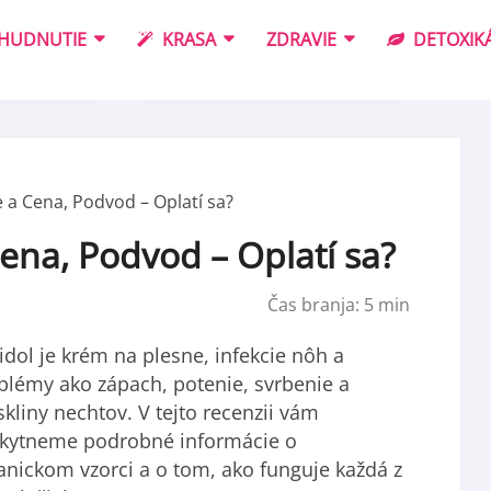
HUDNUTIE
KRASA
ZDRAVIE
DETOXIKÁ
 a Cena, Podvod – Oplatí sa?
ena, Podvod – Oplatí sa?
Čas branja:
5
min
idol je krém na plesne, infekcie nôh a
blémy ako zápach, potenie, svrbenie a
skliny nechtov. V tejto recenzii vám
kytneme podrobné informácie o
anickom vzorci a o tom, ako funguje každá z