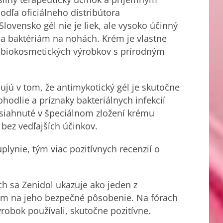
dľa oficiálneho distribútora
ovensko gél nie je liek, ale vysoko účinný
 a baktériám na nohách. Krém je vlastne
 biokosmetických výrobkov s prírodným
ujú v tom, že antimykotický gél je skutočne
hodlie a príznaky bakteriálnych infekcií
siahnuté v špeciálnom zložení krému
bez vedľajších účinkov.
plynie, tým viac pozitívnych recenzií o
ch sa Zenidol ukazuje ako jeden z
om na jeho bezpečné pôsobenie. Na fórach
ýrobok používali, skutočne pozitívne.