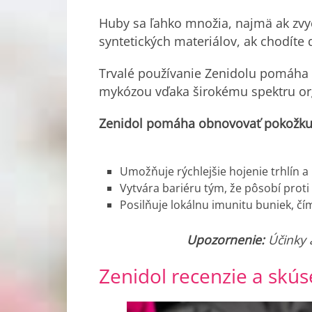
Huby sa ľahko množia, najmä ak zvy
syntetických materiálov, ak chodíte
Trvalé používanie Zenidolu pomáha
mykózou vďaka širokému spektru org
Zenidol pomáha obnovovať pokožku
Umožňuje rýchlejšie hojenie trhlín 
Vytvára bariéru tým, že pôsobí pro
Posilňuje lokálnu imunitu buniek, čí
Upozornenie:
Účinky a
Zenidol recenzie a
skús