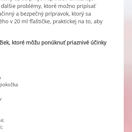
 ďalšie problémy, ktoré možno pripísať
činný a bezpečný prípravok, ktorý sa
 v 20 ml fľaštičke, praktickej na to, aby
žiek, ktoré môžu ponúknuť priaznivé účinky
h
 pokožka
v
a;
i;