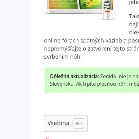
jeho
Tak
naj
nie
online fórach spätných väzieb a po
nepremýšľajte o zatvorení tejto str
svrbením nôh.
Dôležitá aktualizácia
: Zenidol nie je 
Slovensku. Ak trpíte plesňou nôh, môž
Vsebina