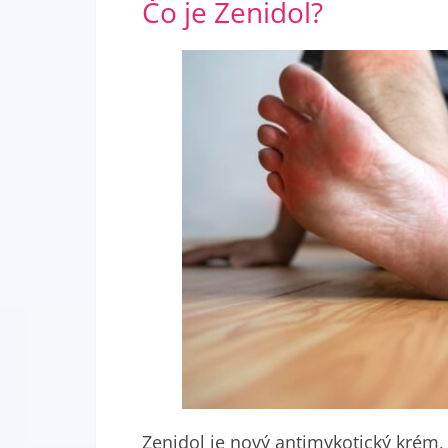
Čo je Zenidol?
Zenidol je nový antimykotický krém,