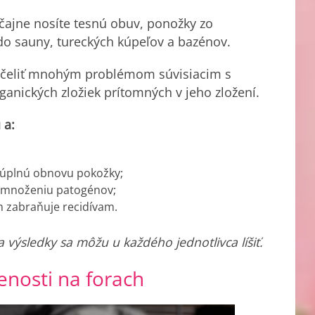
čajne nosíte tesnú obuv, ponožky zo
 do sauny, tureckých kúpeľov a bazénov.
 čeliť mnohým problémom súvisiacim s
anických zložiek prítomných v jeho zložení.
 a:
a úplnú obnovu pokožky;
ti množeniu patogénov;
m zabraňuje recidívam.
 výsledky sa môžu u každého jednotlivca líšiť.
enosti na forach