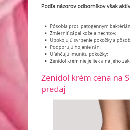
Podľa názorov odborníkov však aktív
Pôsobia proti patogénnym baktériám
Zmierniť zápal kože a nechtov;
Upokojujú svrbenie pokožky a pôso
Podporujú hojenie rán;
Uľahčujú imunitu pokožky;
Zenidol krém nie je liek a na jeho z
Zenidol krém cena na 
predaj