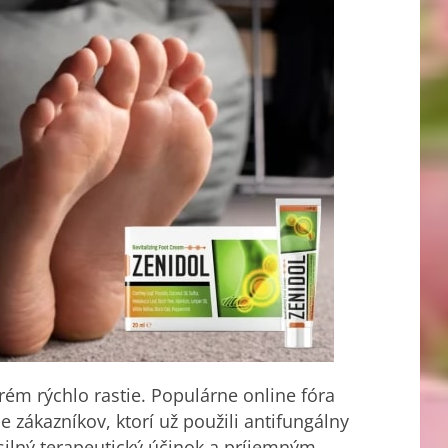
rém rýchlo rastie. Populárne online fóra
ie
zákazníkov, ktorí už použili antifungálny
silný terapeutický účinok a príjemným