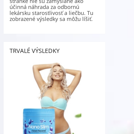
stránke nie sú zamýšľané ako
účinná náhrada za odbornú
lekársku starostlivosť a liečbu. Tu
zobrazené výsledky sa môžu líšiť.
TRVALÉ VÝSLEDKY