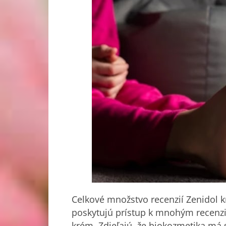
Celkové množstvo recenzií Zenidol k
poskytujú prístup k mnohým
recenz
krém. Zdieľajú, že biokozmetika má 