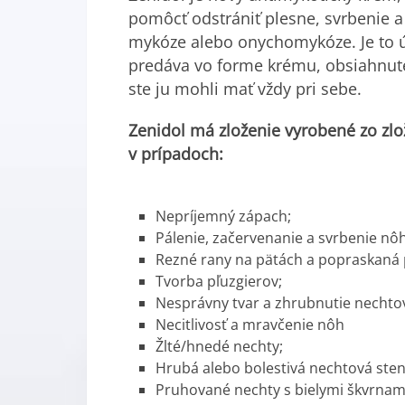
pomôcť odstrániť plesne, svrbenie a
mykóze alebo onychomykóze. Je to ú
predáva vo forme krému, obsiahnutého
ste ju mohli mať vždy pri sebe.
Zenidol má zloženie vyrobené zo zlo
v prípadoch:
Nepríjemný zápach;
Pálenie, začervenanie a svrbenie nô
Rezné rany na pätách a popraskaná
Tvorba pľuzgierov;
Nesprávny tvar a zhrubnutie nechto
Necitlivosť a mravčenie nôh
Žlté/hnedé nechty;
Hrubá alebo bolestivá nechtová sten
Pruhované nechty s bielymi škvrnam