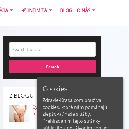
CIA
INTIMITA
BLOG
O NÁS
Search
Cookies
Z BLOGU
Zdravie-Krasa.com používa
Cystitída a inkontinencia – čo
cookies, ktoré nám pomáhajú
o nich vieme
zlepšovať naše služby.
Prehliadaním tejto stránky
súhlasíte s používaním cookies.